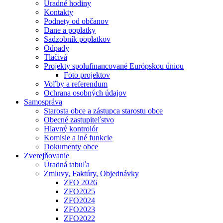
Úradné hodiny
Kontakty
Podnety od občanov
Dane a poplatky
Sadzobník poplatkov
Odpady
Tlačivá
Projekty spolufinancované Európskou úniou
Foto projektov
Voľby a referendum
Ochrana osobných údajov
Samospráva
Starosta obce a zástupca starostu obce
Obecné zastupiteľstvo
Hlavný kontrolór
Komisie a iné funkcie
Dokumenty obce
Zverejňovanie
Úradná tabuľa
Zmluvy, Faktúry, Objednávky
ZFO 2026
ZFO2025
ZFO2024
ZFO2023
ZFO2022