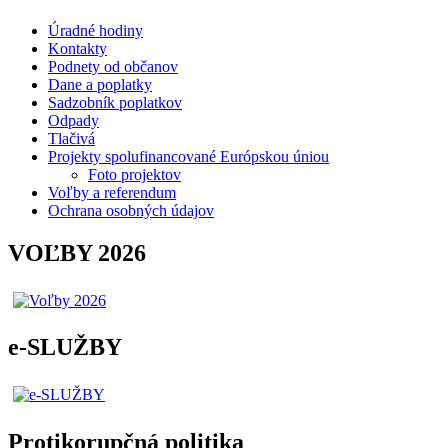
Úradné hodiny
Kontakty
Podnety od občanov
Dane a poplatky
Sadzobník poplatkov
Odpady
Tlačivá
Projekty spolufinancované Európskou úniou
Foto projektov
Voľby a referendum
Ochrana osobných údajov
VOĽBY 2026
e-SLUŽBY
Protikorupčná politika