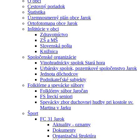
O obci
Cestovný poriadok
Štatistika
Územnosmerný plán obce Jarok
Ortofotomapa obce Jarok
Inštitúcie v obci
Zdravotníctvo
ZŠ a MŠ
Slovenská pošta
Knižnica
Spoločenské organizácie
Vinohradnícky spolok Stará hora
Urbársky spolok, pozemkové spoločenstvo Jarok
Jednota dôchodcov
Podnikateľské subjekty
Folklórne a spevácke súbory
Folklórny súbor Jaročan
FS Íreckí seniori
Spevácky zbor duchovnej hudby pri kostole sv.
Martina v Jarku
Šport
FC 31 Jarok
Aktuality - oznamy
Dokumenty
Organizačná štruktúra