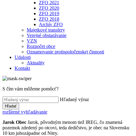
ZFO 2021
ZFO 2020
ZFO 2019
ZFO 2018
Archív ZFO
Majetkové transfery
Verejné obstarávanie
VZN
Rozpočet obce
Oznamovanie protispoločenskej činnosti
Udalosti
Aktuality
Kontakt
S čím vám môžeme pomôcť?
Hľadaný výraz
Hľadať
rozšírené vyhľadávanie
Jarok
Obec
Jarok, pôvodným menom tiež IREG, čo znamená
pozemok zdedený po otcovi, teda dedičstvo, je obec na Slovensku
10 km juhozápadne od Nitry.