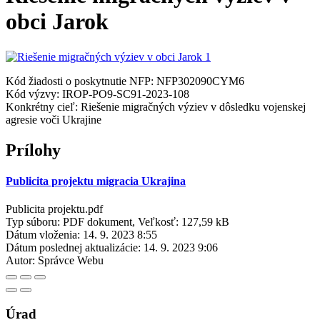
obci Jarok
Kód žiadosti o poskytnutie NFP: NFP302090CYM6
Kód výzvy: IROP-PO9-SC91-2023-108
Konkrétny cieľ: Riešenie migračných výziev v dôsledku vojenskej
agresie voči Ukrajine
Prílohy
Publicita projektu migracia Ukrajina
Publicita projektu.pdf
Typ súboru: PDF dokument, Veľkosť: 127,59 kB
Dátum vloženia:
14. 9. 2023 8:55
Dátum poslednej aktualizácie:
14. 9. 2023 9:06
Autor:
Správce Webu
Úrad