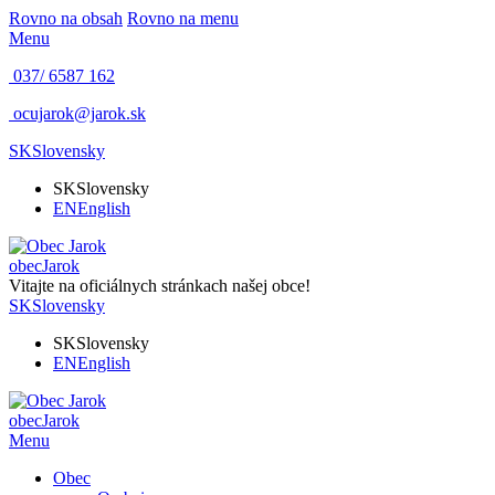
Rovno na obsah
Rovno na menu
Menu
037/ 6587 162
ocujarok@jarok.sk
SK
Slovensky
SK
Slovensky
EN
English
obec
Jarok
Vitajte na oficiálnych stránkach našej obce!
SK
Slovensky
SK
Slovensky
EN
English
obec
Jarok
Menu
Obec