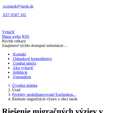
ocujarok@jarok.sk
037/ 6587 162
Vytlačiť
Mapa webu
RSS
Rýchle odkazy
Zaujímavé rýchlo dostupné informácie…
Kontakt
Odpadové hospodárstvo
Uradná tabuľa
Ako vybaviť
Inštitúcie
Fotogaléria
Úvodná stránka
Úrad
Projekty spolufinancované Európskou...
Riešenie migračných výziev v obci Jarok
Riešenie migračných výziev v