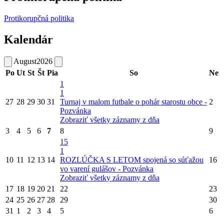
Protikorupčná politika
Kalendár
August
2026
Po
Ut
St
Št
Pia
So
Ne
1
1
27
28
29
30
31
Turnaj v malom futbale o pohár starostu obce -
2
Pozvánka
Zobraziť všetky záznamy z dňa
3
4
5
6
7
8
9
15
1
10
11
12
13
14
ROZLÚČKA S LETOM spojená so súťažou
16
vo varení gulášov - Pozvánka
Zobraziť všetky záznamy z dňa
17
18
19
20
21
22
23
24
25
26
27
28
29
30
31
1
2
3
4
5
6