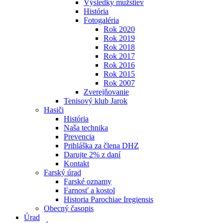
Výsledky mužstiev
História
Fotogaléria
Rok 2020
Rok 2019
Rok 2018
Rok 2017
Rok 2016
Rok 2015
Rok 2007
Zverejňovanie
Tenisový klub Jarok
Hasiči
História
Naša technika
Prevencia
Prihláška za člena DHZ
Darujte 2% z daní
Kontakt
Farský úrad
Farské oznamy
Farnosť a kostol
Historia Parochiae Iregiensis
Obecný časopis
Úrad