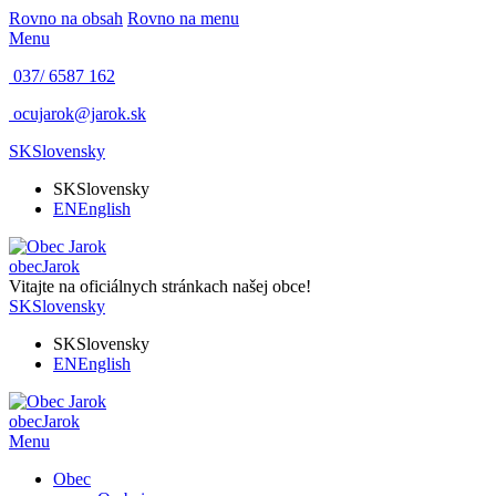
Rovno na obsah
Rovno na menu
Menu
037/ 6587 162
ocujarok@jarok.sk
SK
Slovensky
SK
Slovensky
EN
English
obec
Jarok
Vitajte na oficiálnych stránkach našej obce!
SK
Slovensky
SK
Slovensky
EN
English
obec
Jarok
Menu
Obec