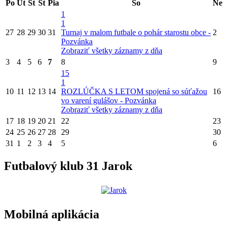
Po
Ut
St
Št
Pia
So
Ne
1
1
27
28
29
30
31
Turnaj v malom futbale o pohár starostu obce -
2
Pozvánka
Zobraziť všetky záznamy z dňa
3
4
5
6
7
8
9
15
1
10
11
12
13
14
ROZLÚČKA S LETOM spojená so súťažou
16
vo varení gulášov - Pozvánka
Zobraziť všetky záznamy z dňa
17
18
19
20
21
22
23
24
25
26
27
28
29
30
31
1
2
3
4
5
6
Futbalový klub 31 Jarok
Mobilná aplikácia