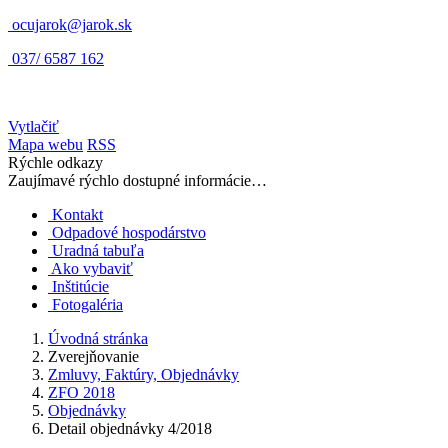
ocujarok@jarok.sk
037/ 6587 162
Vytlačiť
Mapa webu
RSS
Rýchle odkazy
Zaujímavé rýchlo dostupné informácie…
Kontakt
Odpadové hospodárstvo
Uradná tabuľa
Ako vybaviť
Inštitúcie
Fotogaléria
Úvodná stránka
Zverejňovanie
Zmluvy, Faktúry, Objednávky
ZFO 2018
Objednávky
Detail objednávky 4/2018