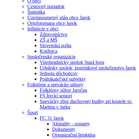
O obci
Cestovný poriadok
Štatistika
Územnosmerný plán obce Jarok
Ortofotomapa obce Jarok
Inštitúcie v obci
Zdravotníctvo
ZŠ a MŠ
Slovenská pošta
Knižnica
Spoločenské organizácie
Vinohradnícky spolok Stará hora
Urbársky spolok, pozemkové spoločenstvo Jarok
Jednota dôchodcov
Podnikateľské subjekty
Folklórne a spevácke súbory
Folklórny súbor Jaročan
FS Íreckí seniori
Spevácky zbor duchovnej hudby pri kostole sv.
Martina v Jarku
Šport
FC 31 Jarok
Aktuality - oznamy
Dokumenty
Organizačná štruktúra