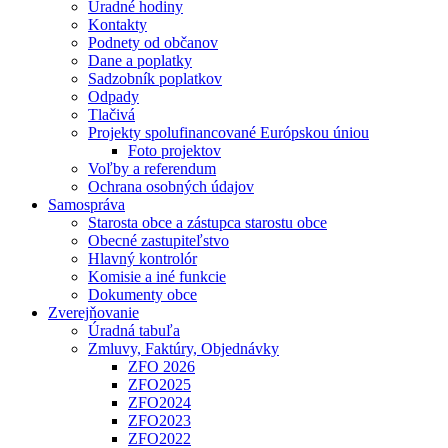
Úradné hodiny
Kontakty
Podnety od občanov
Dane a poplatky
Sadzobník poplatkov
Odpady
Tlačivá
Projekty spolufinancované Európskou úniou
Foto projektov
Voľby a referendum
Ochrana osobných údajov
Samospráva
Starosta obce a zástupca starostu obce
Obecné zastupiteľstvo
Hlavný kontrolór
Komisie a iné funkcie
Dokumenty obce
Zverejňovanie
Úradná tabuľa
Zmluvy, Faktúry, Objednávky
ZFO 2026
ZFO2025
ZFO2024
ZFO2023
ZFO2022