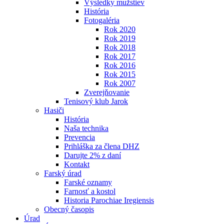
Výsledky mužstiev
História
Fotogaléria
Rok 2020
Rok 2019
Rok 2018
Rok 2017
Rok 2016
Rok 2015
Rok 2007
Zverejňovanie
Tenisový klub Jarok
Hasiči
História
Naša technika
Prevencia
Prihláška za člena DHZ
Darujte 2% z daní
Kontakt
Farský úrad
Farské oznamy
Farnosť a kostol
Historia Parochiae Iregiensis
Obecný časopis
Úrad