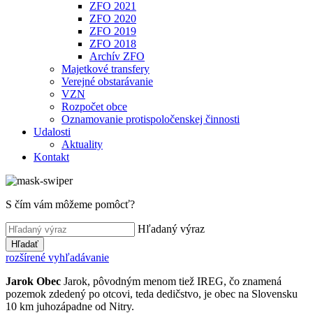
ZFO 2021
ZFO 2020
ZFO 2019
ZFO 2018
Archív ZFO
Majetkové transfery
Verejné obstarávanie
VZN
Rozpočet obce
Oznamovanie protispoločenskej činnosti
Udalosti
Aktuality
Kontakt
S čím vám môžeme pomôcť?
Hľadaný výraz
Hľadať
rozšírené vyhľadávanie
Jarok
Obec
Jarok, pôvodným menom tiež IREG, čo znamená
pozemok zdedený po otcovi, teda dedičstvo, je obec na Slovensku
10 km juhozápadne od Nitry.