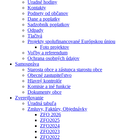
Úradné hodiny
Kontakty
Podnety od občanov
Dane a poplatky
Sadzobník poplatkov
Odpady
Tlačivá
Projekty spolufinancované Európskou úniou
Foto projektov
Voľby a referendum
Ochrana osobných údajov
Samospráva
Starosta obce a zástupca starostu obce
Obecné zastupiteľstvo
Hlavný kontrolór
Komisie a iné funkcie
Dokumenty obce
Zverejňovanie
Úradná tabuľa
Zmluvy, Faktúry, Objednávky
ZFO 2026
ZFO2025
ZFO2024
ZFO2023
ZFO2022