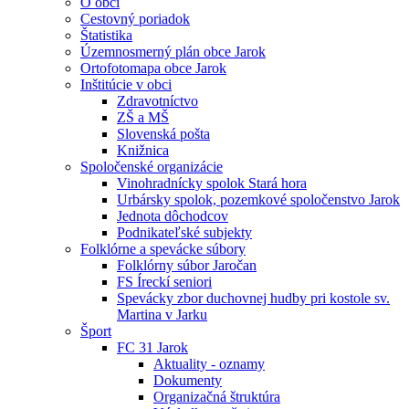
O obci
Cestovný poriadok
Štatistika
Územnosmerný plán obce Jarok
Ortofotomapa obce Jarok
Inštitúcie v obci
Zdravotníctvo
ZŠ a MŠ
Slovenská pošta
Knižnica
Spoločenské organizácie
Vinohradnícky spolok Stará hora
Urbársky spolok, pozemkové spoločenstvo Jarok
Jednota dôchodcov
Podnikateľské subjekty
Folklórne a spevácke súbory
Folklórny súbor Jaročan
FS Íreckí seniori
Spevácky zbor duchovnej hudby pri kostole sv.
Martina v Jarku
Šport
FC 31 Jarok
Aktuality - oznamy
Dokumenty
Organizačná štruktúra