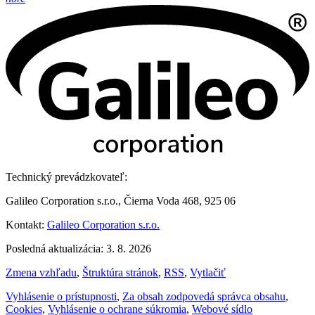
Technický prevádzkovateľ:
Galileo Corporation s.r.o., Čierna Voda 468, 925 06
Kontakt:
Galileo Corporation s.r.o.
Posledná aktualizácia: 3. 8. 2026
Zmena vzhľadu
,
Štruktúra stránok
,
RSS
,
Vytlačiť
Vyhlásenie o prístupnosti
,
Za obsah zodpovedá správca obsahu
,
Cookies
,
Vyhlásenie o ochrane súkromia
,
Webové sídlo