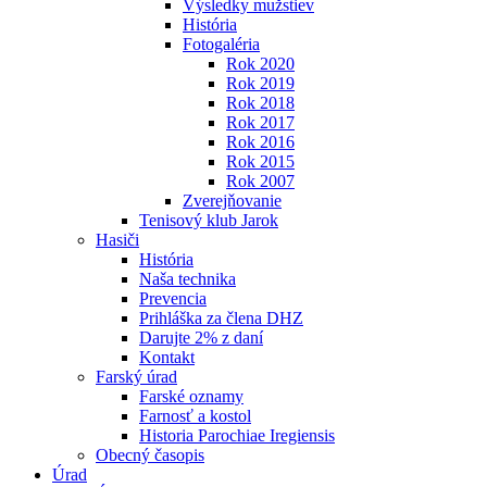
Výsledky mužstiev
História
Fotogaléria
Rok 2020
Rok 2019
Rok 2018
Rok 2017
Rok 2016
Rok 2015
Rok 2007
Zverejňovanie
Tenisový klub Jarok
Hasiči
História
Naša technika
Prevencia
Prihláška za člena DHZ
Darujte 2% z daní
Kontakt
Farský úrad
Farské oznamy
Farnosť a kostol
Historia Parochiae Iregiensis
Obecný časopis
Úrad