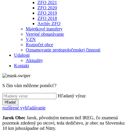
ZFO 2021
ZFO 2020
ZFO 2019
ZFO 2018
Archív ZFO
Majetkové transfery
Verejné obstarávanie
VZN
Rozpočet obce
Oznamovanie protispoločenskej činnosti
Udalosti
Aktuality
Kontakt
S čím vám môžeme pomôcť?
Hľadaný výraz
Hľadať
rozšírené vyhľadávanie
Jarok
Obec
Jarok, pôvodným menom tiež IREG, čo znamená
pozemok zdedený po otcovi, teda dedičstvo, je obec na Slovensku
10 km juhozápadne od Nitry.