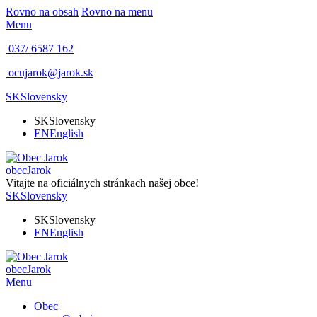
Rovno na obsah
Rovno na menu
Menu
037/ 6587 162
ocujarok@jarok.sk
SK
Slovensky
SK
Slovensky
EN
English
obec
Jarok
Vitajte na oficiálnych stránkach našej obce!
SK
Slovensky
SK
Slovensky
EN
English
obec
Jarok
Menu
Obec