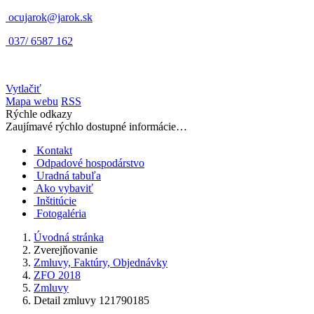
ocujarok@jarok.sk
037/ 6587 162
Vytlačiť
Mapa webu
RSS
Rýchle odkazy
Zaujímavé rýchlo dostupné informácie…
Kontakt
Odpadové hospodárstvo
Uradná tabuľa
Ako vybaviť
Inštitúcie
Fotogaléria
Úvodná stránka
Zverejňovanie
Zmluvy, Faktúry, Objednávky
ZFO 2018
Zmluvy
Detail zmluvy 121790185