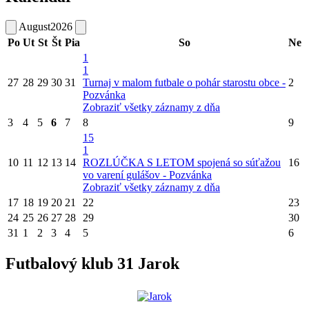
August
2026
Po
Ut
St
Št
Pia
So
Ne
1
1
27
28
29
30
31
Turnaj v malom futbale o pohár starostu obce -
2
Pozvánka
Zobraziť všetky záznamy z dňa
3
4
5
6
7
8
9
15
1
10
11
12
13
14
ROZLÚČKA S LETOM spojená so súťažou
16
vo varení gulášov - Pozvánka
Zobraziť všetky záznamy z dňa
17
18
19
20
21
22
23
24
25
26
27
28
29
30
31
1
2
3
4
5
6
Futbalový klub 31 Jarok