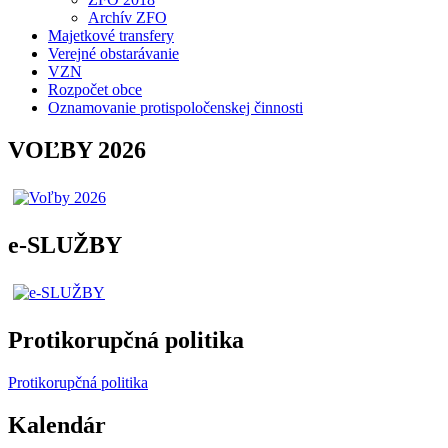
Archív ZFO
Majetkové transfery
Verejné obstarávanie
VZN
Rozpočet obce
Oznamovanie protispoločenskej činnosti
VOĽBY 2026
e-SLUŽBY
Protikorupčná politika
Protikorupčná politika
Kalendár