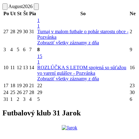
August
2026
Po
Ut
St
Št
Pia
So
Ne
1
1
27
28
29
30
31
Turnaj v malom futbale o pohár starostu obce -
2
Pozvánka
Zobraziť všetky záznamy z dňa
3
4
5
6
7
8
9
15
1
10
11
12
13
14
ROZLÚČKA S LETOM spojená so súťažou
16
vo varení gulášov - Pozvánka
Zobraziť všetky záznamy z dňa
17
18
19
20
21
22
23
24
25
26
27
28
29
30
31
1
2
3
4
5
6
Futbalový klub 31 Jarok