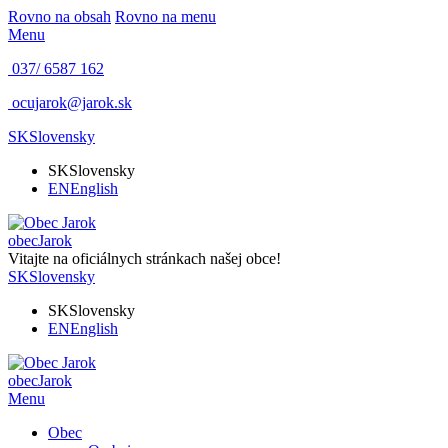
Rovno na obsah
Rovno na menu
Menu
037/ 6587 162
ocujarok@jarok.sk
SK
Slovensky
SK
Slovensky
EN
English
obec
Jarok
Vitajte na oficiálnych stránkach našej obce!
SK
Slovensky
SK
Slovensky
EN
English
obec
Jarok
Menu
Obec