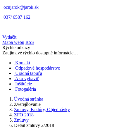
ocujarok@jarok.sk
037/ 6587 162
Vytlačiť
Mapa webu
RSS
Rýchle odkazy
Zaujímavé rýchlo dostupné informácie…
Kontakt
Odpadové hospodárstvo
Uradná tabuľa
Ako vybaviť
Inštitúcie
Fotogaléria
Úvodná stránka
Zverejňovanie
Zmluvy, Faktúry, Objednávky
ZFO 2018
Zmluvy
Detail zmluvy 2/2018