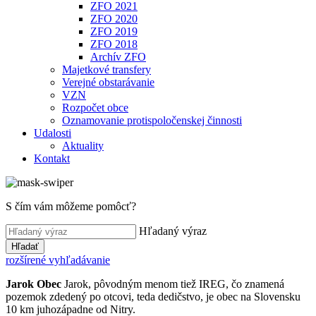
ZFO 2021
ZFO 2020
ZFO 2019
ZFO 2018
Archív ZFO
Majetkové transfery
Verejné obstarávanie
VZN
Rozpočet obce
Oznamovanie protispoločenskej činnosti
Udalosti
Aktuality
Kontakt
S čím vám môžeme pomôcť?
Hľadaný výraz
Hľadať
rozšírené vyhľadávanie
Jarok
Obec
Jarok, pôvodným menom tiež IREG, čo znamená
pozemok zdedený po otcovi, teda dedičstvo, je obec na Slovensku
10 km juhozápadne od Nitry.