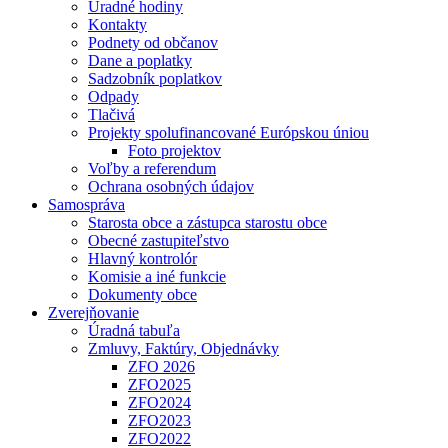
Úradné hodiny
Kontakty
Podnety od občanov
Dane a poplatky
Sadzobník poplatkov
Odpady
Tlačivá
Projekty spolufinancované Európskou úniou
Foto projektov
Voľby a referendum
Ochrana osobných údajov
Samospráva
Starosta obce a zástupca starostu obce
Obecné zastupiteľstvo
Hlavný kontrolór
Komisie a iné funkcie
Dokumenty obce
Zverejňovanie
Úradná tabuľa
Zmluvy, Faktúry, Objednávky
ZFO 2026
ZFO2025
ZFO2024
ZFO2023
ZFO2022