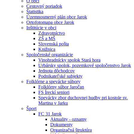
O obci
Cestovný poriadok
Štatistika
Územnosmerný plán obce Jarok
Ortofotomapa obce Jarok
Inštitúcie v obci
Zdravotníctvo
ZŠ a MŠ
Slovenská pošta
Knižnica
Spoločenské organizácie
Vinohradnícky spolok Stará hora
Urbársky spolok, pozemkové spoločenstvo Jarok
Jednota dôchodcov
Podnikateľské subjekty
Folklórne a spevácke súbory
Folklórny súbor Jaročan
FS Íreckí seniori
Spevácky zbor duchovnej hudby pri kostole sv.
Martina v Jarku
Šport
FC 31 Jarok
Aktuality - oznamy
Dokumenty
Organizačná štruktúra