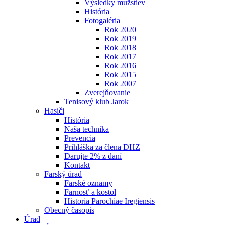
Výsledky mužstiev
História
Fotogaléria
Rok 2020
Rok 2019
Rok 2018
Rok 2017
Rok 2016
Rok 2015
Rok 2007
Zverejňovanie
Tenisový klub Jarok
Hasiči
História
Naša technika
Prevencia
Prihláška za člena DHZ
Darujte 2% z daní
Kontakt
Farský úrad
Farské oznamy
Farnosť a kostol
Historia Parochiae Iregiensis
Obecný časopis
Úrad