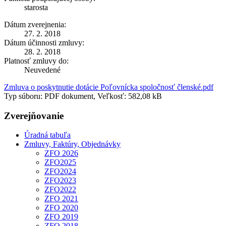
starosta
Dátum zverejnenia:
27. 2. 2018
Dátum účinnosti zmluvy:
28. 2. 2018
Platnosť zmluvy do:
Neuvedené
Zmluva o poskytnutie dotácie Poľovnícka spoločnosť členské.pdf
Typ súboru: PDF dokument, Veľkosť: 582,08 kB
Zverejňovanie
Úradná tabuľa
Zmluvy, Faktúry, Objednávky
ZFO 2026
ZFO2025
ZFO2024
ZFO2023
ZFO2022
ZFO 2021
ZFO 2020
ZFO 2019
ZFO 2018