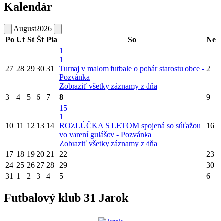
Kalendár
August
2026
Po
Ut
St
Št
Pia
So
Ne
1
1
27
28
29
30
31
Turnaj v malom futbale o pohár starostu obce -
2
Pozvánka
Zobraziť všetky záznamy z dňa
3
4
5
6
7
8
9
15
1
10
11
12
13
14
ROZLÚČKA S LETOM spojená so súťažou
16
vo varení gulášov - Pozvánka
Zobraziť všetky záznamy z dňa
17
18
19
20
21
22
23
24
25
26
27
28
29
30
31
1
2
3
4
5
6
Futbalový klub 31 Jarok