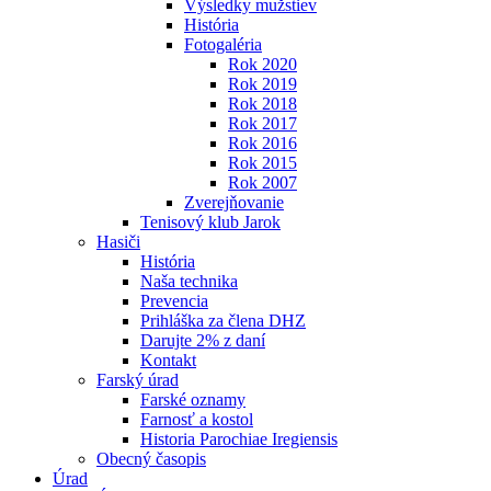
Výsledky mužstiev
História
Fotogaléria
Rok 2020
Rok 2019
Rok 2018
Rok 2017
Rok 2016
Rok 2015
Rok 2007
Zverejňovanie
Tenisový klub Jarok
Hasiči
História
Naša technika
Prevencia
Prihláška za člena DHZ
Darujte 2% z daní
Kontakt
Farský úrad
Farské oznamy
Farnosť a kostol
Historia Parochiae Iregiensis
Obecný časopis
Úrad