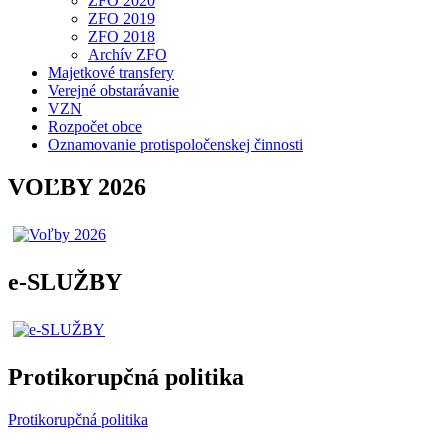
ZFO 2020
ZFO 2019
ZFO 2018
Archív ZFO
Majetkové transfery
Verejné obstarávanie
VZN
Rozpočet obce
Oznamovanie protispoločenskej činnosti
VOĽBY 2026
e-SLUŽBY
Protikorupčná politika
Protikorupčná politika