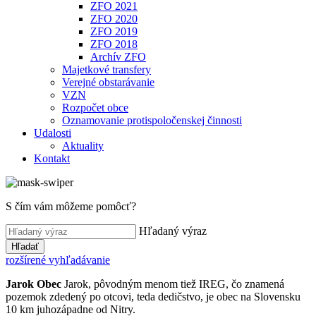
ZFO 2021
ZFO 2020
ZFO 2019
ZFO 2018
Archív ZFO
Majetkové transfery
Verejné obstarávanie
VZN
Rozpočet obce
Oznamovanie protispoločenskej činnosti
Udalosti
Aktuality
Kontakt
S čím vám môžeme pomôcť?
Hľadaný výraz
Hľadať
rozšírené vyhľadávanie
Jarok
Obec
Jarok, pôvodným menom tiež IREG, čo znamená
pozemok zdedený po otcovi, teda dedičstvo, je obec na Slovensku
10 km juhozápadne od Nitry.