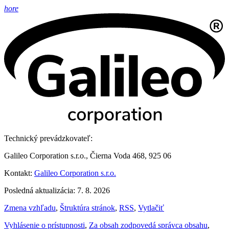
hore
Technický prevádzkovateľ:
Galileo Corporation s.r.o., Čierna Voda 468, 925 06
Kontakt:
Galileo Corporation s.r.o.
Posledná aktualizácia: 7. 8. 2026
Zmena vzhľadu
,
Štruktúra stránok
,
RSS
,
Vytlačiť
Vyhlásenie o prístupnosti
,
Za obsah zodpovedá správca obsahu
,