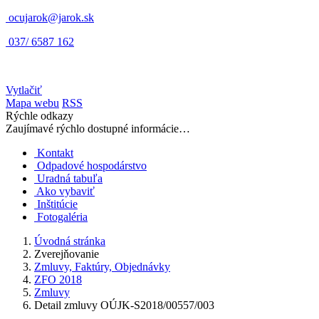
ocujarok@jarok.sk
037/ 6587 162
Vytlačiť
Mapa webu
RSS
Rýchle odkazy
Zaujímavé rýchlo dostupné informácie…
Kontakt
Odpadové hospodárstvo
Uradná tabuľa
Ako vybaviť
Inštitúcie
Fotogaléria
Úvodná stránka
Zverejňovanie
Zmluvy, Faktúry, Objednávky
ZFO 2018
Zmluvy
Detail zmluvy OÚJK-S2018/00557/003