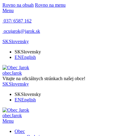
Rovno na obsah
Rovno na menu
Menu
037/ 6587 162
ocujarok@jarok.sk
SK
Slovensky
SK
Slovensky
EN
English
obec
Jarok
Vitajte na oficiálnych stránkach našej obce!
SK
Slovensky
SK
Slovensky
EN
English
obec
Jarok
Menu
Obec