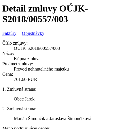
Detail zmluvy OÚJK-
S2018/00557/003
Faktúry
|
Objednávky
Číslo zmluvy:
OÚJK-S2018/00557/003
Názov:
Kúpna zmluva
Predmet zmluvy:
Prevod nehnuteľného majetku
Cena:
761,60 EUR
1. Zmluvná strana:
Obec Jarok
2. Zmluvná strana:
Marián Šimončík a Jaroslava Šimončíková
Meno podpisujúcej osoby: