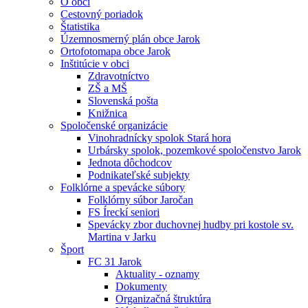
O obci
Cestovný poriadok
Štatistika
Územnosmerný plán obce Jarok
Ortofotomapa obce Jarok
Inštitúcie v obci
Zdravotníctvo
ZŠ a MŠ
Slovenská pošta
Knižnica
Spoločenské organizácie
Vinohradnícky spolok Stará hora
Urbársky spolok, pozemkové spoločenstvo Jarok
Jednota dôchodcov
Podnikateľské subjekty
Folklórne a spevácke súbory
Folklórny súbor Jaročan
FS Íreckí seniori
Spevácky zbor duchovnej hudby pri kostole sv.
Martina v Jarku
Šport
FC 31 Jarok
Aktuality - oznamy
Dokumenty
Organizačná štruktúra