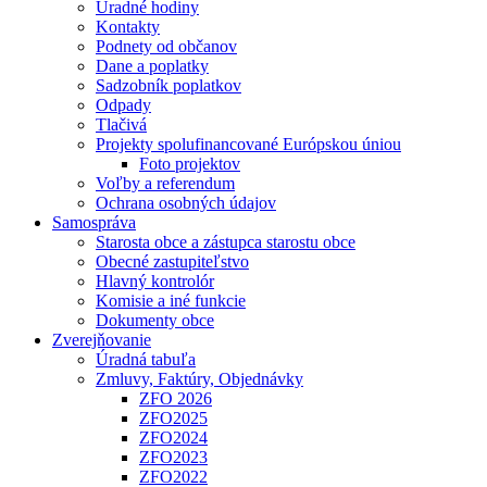
Úradné hodiny
Kontakty
Podnety od občanov
Dane a poplatky
Sadzobník poplatkov
Odpady
Tlačivá
Projekty spolufinancované Európskou úniou
Foto projektov
Voľby a referendum
Ochrana osobných údajov
Samospráva
Starosta obce a zástupca starostu obce
Obecné zastupiteľstvo
Hlavný kontrolór
Komisie a iné funkcie
Dokumenty obce
Zverejňovanie
Úradná tabuľa
Zmluvy, Faktúry, Objednávky
ZFO 2026
ZFO2025
ZFO2024
ZFO2023
ZFO2022