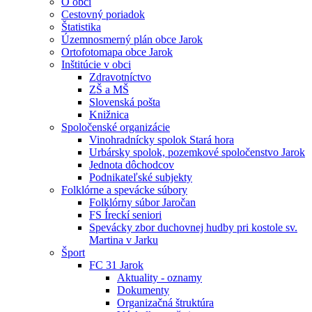
O obci
Cestovný poriadok
Štatistika
Územnosmerný plán obce Jarok
Ortofotomapa obce Jarok
Inštitúcie v obci
Zdravotníctvo
ZŠ a MŠ
Slovenská pošta
Knižnica
Spoločenské organizácie
Vinohradnícky spolok Stará hora
Urbársky spolok, pozemkové spoločenstvo Jarok
Jednota dôchodcov
Podnikateľské subjekty
Folklórne a spevácke súbory
Folklórny súbor Jaročan
FS Íreckí seniori
Spevácky zbor duchovnej hudby pri kostole sv.
Martina v Jarku
Šport
FC 31 Jarok
Aktuality - oznamy
Dokumenty
Organizačná štruktúra