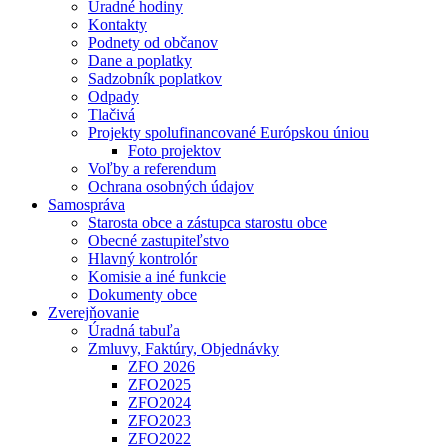
Úradné hodiny
Kontakty
Podnety od občanov
Dane a poplatky
Sadzobník poplatkov
Odpady
Tlačivá
Projekty spolufinancované Európskou úniou
Foto projektov
Voľby a referendum
Ochrana osobných údajov
Samospráva
Starosta obce a zástupca starostu obce
Obecné zastupiteľstvo
Hlavný kontrolór
Komisie a iné funkcie
Dokumenty obce
Zverejňovanie
Úradná tabuľa
Zmluvy, Faktúry, Objednávky
ZFO 2026
ZFO2025
ZFO2024
ZFO2023
ZFO2022