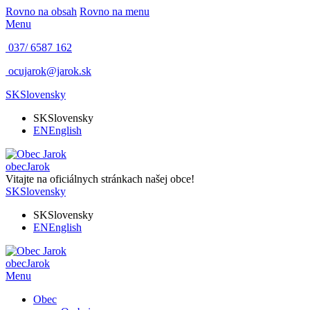
Rovno na obsah
Rovno na menu
Menu
037/ 6587 162
ocujarok@jarok.sk
SK
Slovensky
SK
Slovensky
EN
English
obec
Jarok
Vitajte na oficiálnych stránkach našej obce!
SK
Slovensky
SK
Slovensky
EN
English
obec
Jarok
Menu
Obec