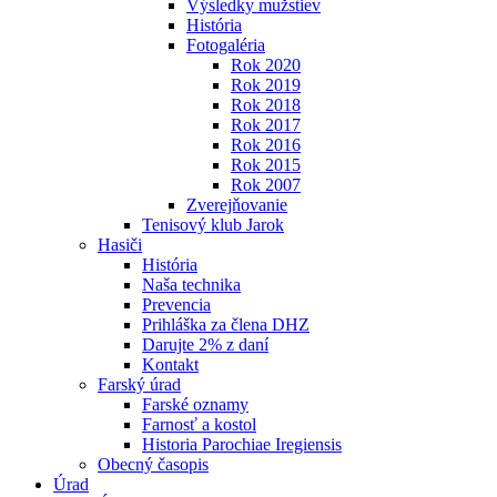
Výsledky mužstiev
História
Fotogaléria
Rok 2020
Rok 2019
Rok 2018
Rok 2017
Rok 2016
Rok 2015
Rok 2007
Zverejňovanie
Tenisový klub Jarok
Hasiči
História
Naša technika
Prevencia
Prihláška za člena DHZ
Darujte 2% z daní
Kontakt
Farský úrad
Farské oznamy
Farnosť a kostol
Historia Parochiae Iregiensis
Obecný časopis
Úrad