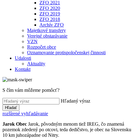
ZFO 2021
ZFO 2020
ZFO 2019
ZFO 2018
Archív ZFO
Majetkové transfery
Verejné obstarávanie
VZN
Rozpočet obce
Oznamovanie protispoločenskej činnosti
Udalosti
Aktuality
Kontakt
S čím vám môžeme pomôcť?
Hľadaný výraz
Hľadať
rozšírené vyhľadávanie
Jarok
Obec
Jarok, pôvodným menom tiež IREG, čo znamená
pozemok zdedený po otcovi, teda dedičstvo, je obec na Slovensku
10 km juhozápadne od Nitry.