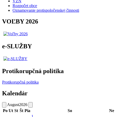
VZN
Rozpočet obce
Oznamovanie protispoločenskej činnosti
VOĽBY 2026
e-SLUŽBY
Protikorupčná politika
Protikorupčná politika
Kalendár
August
2026
Po
Ut
St
Št
Pia
So
Ne
1