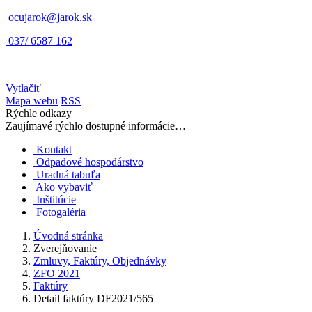
ocujarok@jarok.sk
037/ 6587 162
Vytlačiť
Mapa webu
RSS
Rýchle odkazy
Zaujímavé rýchlo dostupné informácie…
Kontakt
Odpadové hospodárstvo
Uradná tabuľa
Ako vybaviť
Inštitúcie
Fotogaléria
Úvodná stránka
Zverejňovanie
Zmluvy, Faktúry, Objednávky
ZFO 2021
Faktúry
Detail faktúry DF2021/565