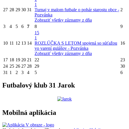
1
27
28
29
30
31
Turnaj v malom futbale o pohár starostu obce -
2
Pozvánka
Zobraziť všetky záznamy z dňa
3
4
5
6
7
8
9
15
1
10
11
12
13
14
ROZLÚČKA S LETOM spojená so súťažou
16
vo varení gulášov - Pozvánka
Zobraziť všetky záznamy z dňa
17
18
19
20
21
22
23
24
25
26
27
28
29
30
31
1
2
3
4
5
6
Futbalový klub 31 Jarok
Mobilná aplikácia