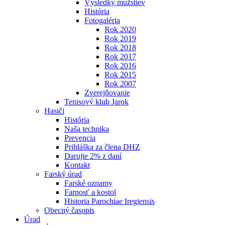
Výsledky mužstiev
História
Fotogaléria
Rok 2020
Rok 2019
Rok 2018
Rok 2017
Rok 2016
Rok 2015
Rok 2007
Zverejňovanie
Tenisový klub Jarok
Hasiči
História
Naša technika
Prevencia
Prihláška za člena DHZ
Darujte 2% z daní
Kontakt
Farský úrad
Farské oznamy
Farnosť a kostol
Historia Parochiae Iregiensis
Obecný časopis
Úrad