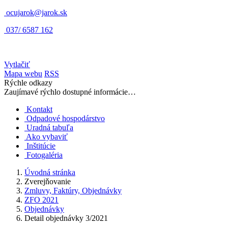
ocujarok@jarok.sk
037/ 6587 162
Vytlačiť
Mapa webu
RSS
Rýchle odkazy
Zaujímavé rýchlo dostupné informácie…
Kontakt
Odpadové hospodárstvo
Uradná tabuľa
Ako vybaviť
Inštitúcie
Fotogaléria
Úvodná stránka
Zverejňovanie
Zmluvy, Faktúry, Objednávky
ZFO 2021
Objednávky
Detail objednávky 3/2021