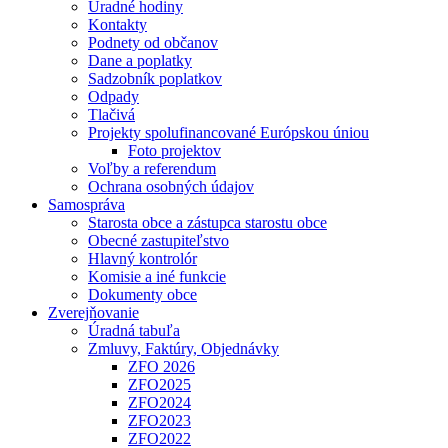
Úradné hodiny
Kontakty
Podnety od občanov
Dane a poplatky
Sadzobník poplatkov
Odpady
Tlačivá
Projekty spolufinancované Európskou úniou
Foto projektov
Voľby a referendum
Ochrana osobných údajov
Samospráva
Starosta obce a zástupca starostu obce
Obecné zastupiteľstvo
Hlavný kontrolór
Komisie a iné funkcie
Dokumenty obce
Zverejňovanie
Úradná tabuľa
Zmluvy, Faktúry, Objednávky
ZFO 2026
ZFO2025
ZFO2024
ZFO2023
ZFO2022