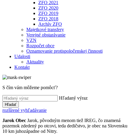
ZFO 2021
ZFO 2020
ZFO 2019
ZFO 2018
Archív ZFO
Majetkové transfery
Verejné obstarávanie
VZN
Rozpočet obce
Oznamovanie protispoločenskej činnosti
Udalosti
Aktuality
Kontakt
S čím vám môžeme pomôcť?
Hľadaný výraz
Hľadať
rozšírené vyhľadávanie
Jarok
Obec
Jarok, pôvodným menom tiež IREG, čo znamená
pozemok zdedený po otcovi, teda dedičstvo, je obec na Slovensku
10 km juhozápadne od Nitry.