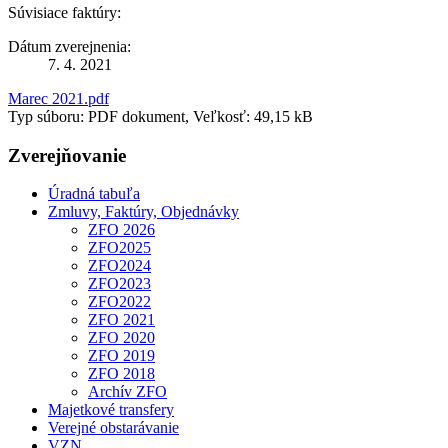
Súvisiace faktúry:
Dátum zverejnenia:
7. 4. 2021
Marec 2021.pdf
Typ súboru: PDF dokument, Veľkosť: 49,15 kB
Zverejňovanie
Úradná tabuľa
Zmluvy, Faktúry, Objednávky
ZFO 2026
ZFO2025
ZFO2024
ZFO2023
ZFO2022
ZFO 2021
ZFO 2020
ZFO 2019
ZFO 2018
Archív ZFO
Majetkové transfery
Verejné obstarávanie
VZN