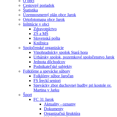
O obci
Cestovný poriadok
Štatistika
Územnosmerný plán obce Jarok
Ortofotomapa obce Jarok
Inštitúcie v obci
Zdravotníctvo
ZŠ a MŠ
Slovenská pošta
Knižnica
Spoločenské organizácie
Vinohradnícky spolok Stará hora
Urbársky spolok, pozemkové spoločenstvo Jarok
Jednota dôchodcov
Podnikateľské subjekty
Folklórne a spevácke súbory
Folklórny súbor Jaročan
FS Íreckí seniori
Spevácky zbor duchovnej hudby pri kostole sv.
Martina v Jarku
Šport
FC 31 Jarok
Aktuality - oznamy
Dokumenty
Organizačná štruktúra