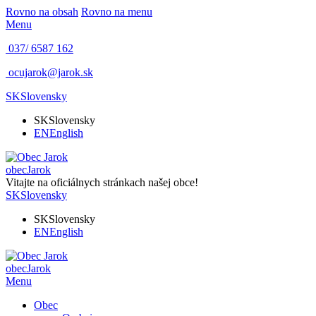
Rovno na obsah
Rovno na menu
Menu
037/ 6587 162
ocujarok@jarok.sk
SK
Slovensky
SK
Slovensky
EN
English
obec
Jarok
Vitajte na oficiálnych stránkach našej obce!
SK
Slovensky
SK
Slovensky
EN
English
obec
Jarok
Menu
Obec