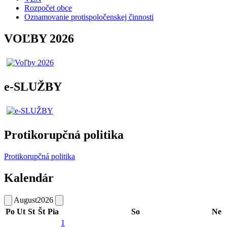
Rozpočet obce
Oznamovanie protispoločenskej činnosti
VOĽBY 2026
e-SLUŽBY
Protikorupčná politika
Protikorupčná politika
Kalendár
August
2026
Po
Ut
St
Št
Pia
So
Ne
1