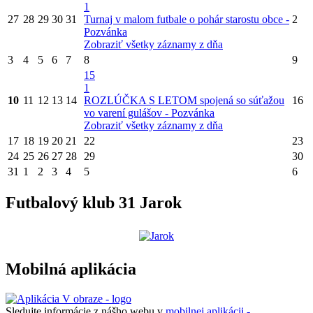
1
27
28
29
30
31
Turnaj v malom futbale o pohár starostu obce -
2
Pozvánka
Zobraziť všetky záznamy z dňa
3
4
5
6
7
8
9
15
1
10
11
12
13
14
ROZLÚČKA S LETOM spojená so súťažou
16
vo varení gulášov - Pozvánka
Zobraziť všetky záznamy z dňa
17
18
19
20
21
22
23
24
25
26
27
28
29
30
31
1
2
3
4
5
6
Futbalový klub 31 Jarok
Mobilná aplikácia
Sledujte informácie z nášho webu v
mobilnej aplikácii -