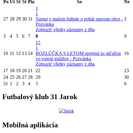
Po
Ut
St
Št
Pia
So
Ne
1
1
27
28
29
30
31
Turnaj v malom futbale o pohár starostu obce -
2
Pozvánka
Zobraziť všetky záznamy z dňa
3
4
5
6
7
8
9
15
1
10
11
12
13
14
ROZLÚČKA S LETOM spojená so súťažou
16
vo varení gulášov - Pozvánka
Zobraziť všetky záznamy z dňa
17
18
19
20
21
22
23
24
25
26
27
28
29
30
31
1
2
3
4
5
6
Futbalový klub 31 Jarok
Mobilná aplikácia