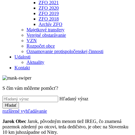
ZFO 2021
ZFO 2020
ZFO 2019
ZFO 2018
Archív ZFO
Majetkové transfery
Verejné obstarávanie
VZN
Rozpočet obce
Oznamovanie protispoločenskej činnosti
Udalosti
Aktuality
Kontakt
S čím vám môžeme pomôcť?
Hľadaný výraz
Hľadať
rozšírené vyhľadávanie
Jarok
Obec
Jarok, pôvodným menom tiež IREG, čo znamená
pozemok zdedený po otcovi, teda dedičstvo, je obec na Slovensku
10 km juhozápadne od Nitry.