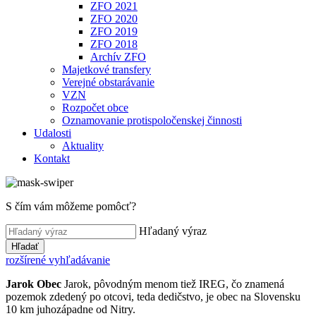
ZFO 2021
ZFO 2020
ZFO 2019
ZFO 2018
Archív ZFO
Majetkové transfery
Verejné obstarávanie
VZN
Rozpočet obce
Oznamovanie protispoločenskej činnosti
Udalosti
Aktuality
Kontakt
S čím vám môžeme pomôcť?
Hľadaný výraz
Hľadať
rozšírené vyhľadávanie
Jarok
Obec
Jarok, pôvodným menom tiež IREG, čo znamená
pozemok zdedený po otcovi, teda dedičstvo, je obec na Slovensku
10 km juhozápadne od Nitry.