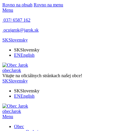
Rovno na obsah
Rovno na menu
Menu
037/ 6587 162
ocujarok@jarok.sk
SK
Slovensky
SK
Slovensky
EN
English
obec
Jarok
Vitajte na oficiálnych stránkach našej obce!
SK
Slovensky
SK
Slovensky
EN
English
obec
Jarok
Menu
Obec