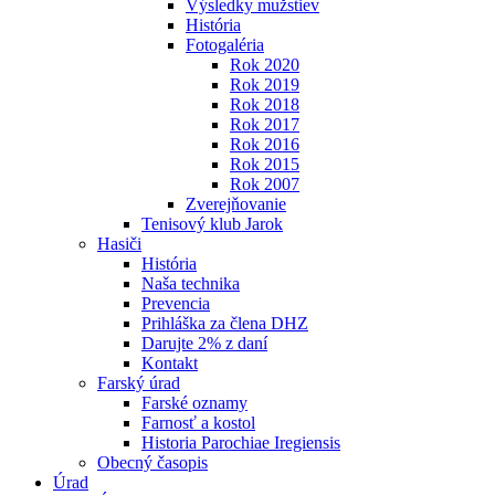
Výsledky mužstiev
História
Fotogaléria
Rok 2020
Rok 2019
Rok 2018
Rok 2017
Rok 2016
Rok 2015
Rok 2007
Zverejňovanie
Tenisový klub Jarok
Hasiči
História
Naša technika
Prevencia
Prihláška za člena DHZ
Darujte 2% z daní
Kontakt
Farský úrad
Farské oznamy
Farnosť a kostol
Historia Parochiae Iregiensis
Obecný časopis
Úrad