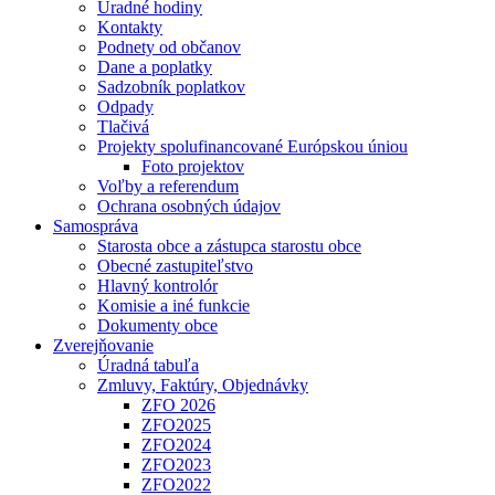
Úradné hodiny
Kontakty
Podnety od občanov
Dane a poplatky
Sadzobník poplatkov
Odpady
Tlačivá
Projekty spolufinancované Európskou úniou
Foto projektov
Voľby a referendum
Ochrana osobných údajov
Samospráva
Starosta obce a zástupca starostu obce
Obecné zastupiteľstvo
Hlavný kontrolór
Komisie a iné funkcie
Dokumenty obce
Zverejňovanie
Úradná tabuľa
Zmluvy, Faktúry, Objednávky
ZFO 2026
ZFO2025
ZFO2024
ZFO2023
ZFO2022