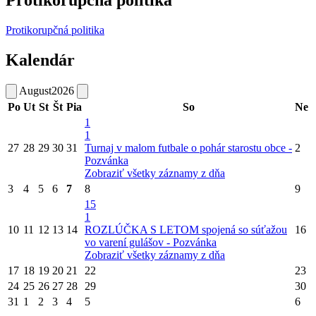
Protikorupčná politika
Kalendár
August
2026
Po
Ut
St
Št
Pia
So
Ne
1
1
27
28
29
30
31
Turnaj v malom futbale o pohár starostu obce -
2
Pozvánka
Zobraziť všetky záznamy z dňa
3
4
5
6
7
8
9
15
1
10
11
12
13
14
ROZLÚČKA S LETOM spojená so súťažou
16
vo varení gulášov - Pozvánka
Zobraziť všetky záznamy z dňa
17
18
19
20
21
22
23
24
25
26
27
28
29
30
31
1
2
3
4
5
6