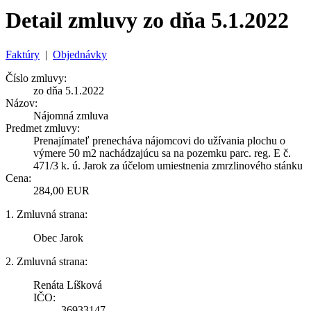
Detail zmluvy zo dňa 5.1.2022
Faktúry
|
Objednávky
Číslo zmluvy:
zo dňa 5.1.2022
Názov:
Nájomná zmluva
Predmet zmluvy:
Prenajímateľ prenecháva nájomcovi do užívania plochu o
výmere 50 m2 nachádzajúcu sa na pozemku parc. reg. E č.
471/3 k. ú. Jarok za účelom umiestnenia zmrzlinového stánku
Cena:
284,00 EUR
1. Zmluvná strana:
Obec Jarok
2. Zmluvná strana:
Renáta Líšková
IČO:
36933147