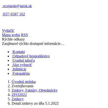
ocujarok@jarok.sk
037/ 6587 162
Vytlačiť
Mapa webu
RSS
Rýchle odkazy
Zaujímavé rýchlo dostupné informácie…
Kontakt
Odpadové hospodárstvo
Uradná tabuľa
Ako vybaviť
Inštitúcie
Fotogaléria
Úvodná stránka
Zverejňovanie
Zmluvy, Faktúry, Objednávky
ZFO2022
Zmluvy
Detail zmluvy zo dňa 5.1.2022