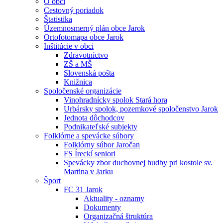
O obci
Cestovný poriadok
Štatistika
Územnosmerný plán obce Jarok
Ortofotomapa obce Jarok
Inštitúcie v obci
Zdravotníctvo
ZŠ a MŠ
Slovenská pošta
Knižnica
Spoločenské organizácie
Vinohradnícky spolok Stará hora
Urbársky spolok, pozemkové spoločenstvo Jarok
Jednota dôchodcov
Podnikateľské subjekty
Folklórne a spevácke súbory
Folklórny súbor Jaročan
FS Íreckí seniori
Spevácky zbor duchovnej hudby pri kostole sv.
Martina v Jarku
Šport
FC 31 Jarok
Aktuality - oznamy
Dokumenty
Organizačná štruktúra