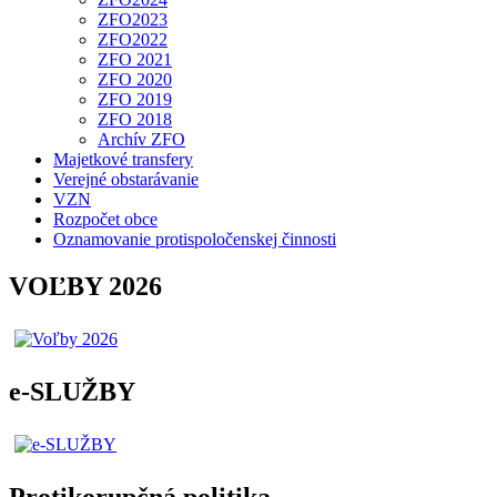
ZFO2023
ZFO2022
ZFO 2021
ZFO 2020
ZFO 2019
ZFO 2018
Archív ZFO
Majetkové transfery
Verejné obstarávanie
VZN
Rozpočet obce
Oznamovanie protispoločenskej činnosti
VOĽBY 2026
e-SLUŽBY
Protikorupčná politika