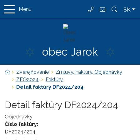
Rovno na obsah
Rovno na menu
Slo
SK
Menu
037/ 6587 162
ocujarok@jarok
obec
Jarok
Úvodná stránka
Zverejňovanie
Zmluvy, Faktúry, Objednávky
ZFO2024
Faktúry
Detail faktúry DF2024/204
Detail faktúry DF2024/204
Objednávky
Číslo faktúry:
DF2024/204