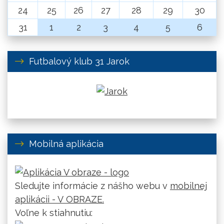
24
25
26
27
28
29
30
31
1
2
3
4
5
6
Futbalový klub 31 Jarok
Mobilná aplikácia
Sledujte informácie z nášho webu v
mobilnej
aplikácii - V OBRAZE.
Voľne k stiahnutiu: