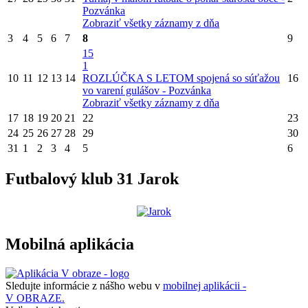
Pozvánka
Zobraziť všetky záznamy z dňa
3
4
5
6
7
8
9
15
1
10
11
12
13
14
ROZLÚČKA S LETOM spojená so súťažou
16
vo varení gulášov - Pozvánka
Zobraziť všetky záznamy z dňa
17
18
19
20
21
22
23
24
25
26
27
28
29
30
31
1
2
3
4
5
6
Futbalový klub 31 Jarok
Mobilná aplikácia
Sledujte informácie z nášho webu v
mobilnej aplikácii -
V OBRAZE.