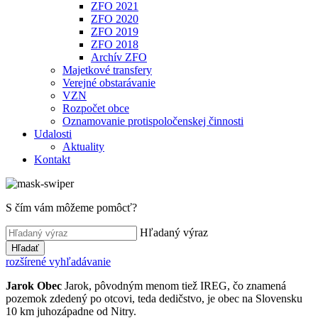
ZFO 2021
ZFO 2020
ZFO 2019
ZFO 2018
Archív ZFO
Majetkové transfery
Verejné obstarávanie
VZN
Rozpočet obce
Oznamovanie protispoločenskej činnosti
Udalosti
Aktuality
Kontakt
S čím vám môžeme pomôcť?
Hľadaný výraz
Hľadať
rozšírené vyhľadávanie
Jarok
Obec
Jarok, pôvodným menom tiež IREG, čo znamená
pozemok zdedený po otcovi, teda dedičstvo, je obec na Slovensku
10 km juhozápadne od Nitry.