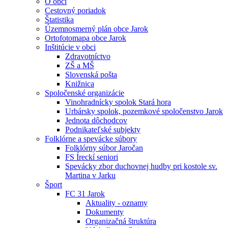
O obci
Cestovný poriadok
Štatistika
Územnosmerný plán obce Jarok
Ortofotomapa obce Jarok
Inštitúcie v obci
Zdravotníctvo
ZŠ a MŠ
Slovenská pošta
Knižnica
Spoločenské organizácie
Vinohradnícky spolok Stará hora
Urbársky spolok, pozemkové spoločenstvo Jarok
Jednota dôchodcov
Podnikateľské subjekty
Folklórne a spevácke súbory
Folklórny súbor Jaročan
FS Íreckí seniori
Spevácky zbor duchovnej hudby pri kostole sv.
Martina v Jarku
Šport
FC 31 Jarok
Aktuality - oznamy
Dokumenty
Organizačná štruktúra