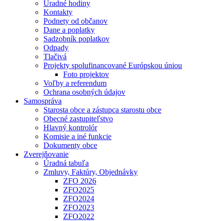
Úradné hodiny
Kontakty
Podnety od občanov
Dane a poplatky
Sadzobník poplatkov
Odpady
Tlačivá
Projekty spolufinancované Európskou úniou
Foto projektov
Voľby a referendum
Ochrana osobných údajov
Samospráva
Starosta obce a zástupca starostu obce
Obecné zastupiteľstvo
Hlavný kontrolór
Komisie a iné funkcie
Dokumenty obce
Zverejňovanie
Úradná tabuľa
Zmluvy, Faktúry, Objednávky
ZFO 2026
ZFO2025
ZFO2024
ZFO2023
ZFO2022