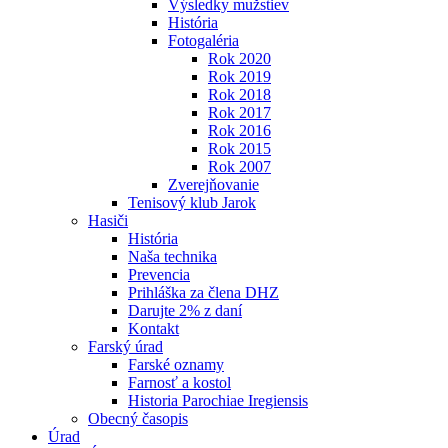
Výsledky mužstiev
História
Fotogaléria
Rok 2020
Rok 2019
Rok 2018
Rok 2017
Rok 2016
Rok 2015
Rok 2007
Zverejňovanie
Tenisový klub Jarok
Hasiči
História
Naša technika
Prevencia
Prihláška za člena DHZ
Darujte 2% z daní
Kontakt
Farský úrad
Farské oznamy
Farnosť a kostol
Historia Parochiae Iregiensis
Obecný časopis
Úrad