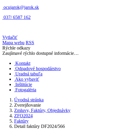
ocujarok@jarok.sk
037/ 6587 162
Vytlačiť
Mapa webu
RSS
Rýchle odkazy
Zaujímavé rýchlo dostupné informácie…
Kontakt
Odpadové hospodárstvo
Uradná tabuľa
Ako vybaviť
Inštitúcie
Fotogaléria
Úvodná stránka
Zverejňovanie
Zmluvy, Faktúry, Objednávky
ZFO2024
Faktúry
Detail faktúry DF2024/566