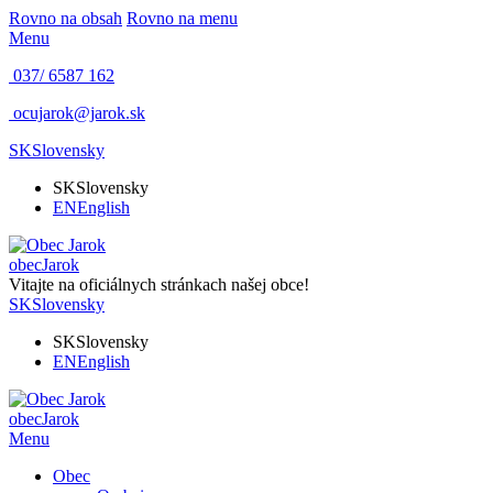
Rovno na obsah
Rovno na menu
Menu
037/ 6587 162
ocujarok@jarok.sk
SK
Slovensky
SK
Slovensky
EN
English
obec
Jarok
Vitajte na oficiálnych stránkach našej obce!
SK
Slovensky
SK
Slovensky
EN
English
obec
Jarok
Menu
Obec