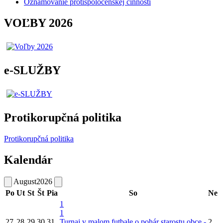
Oznamovanie protispoločenskej činnosti
VOĽBY 2026
e-SLUŽBY
Protikorupčná politika
Protikorupčná politika
Kalendár
August
2026
Po
Ut
St
Št
Pia
So
Ne
1
1
27
28
29
30
31
Turnaj v malom futbale o pohár starostu obce -
2