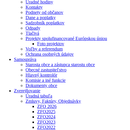
Úradné hodiny
Kontakty
Podnety od občanov
Dane a poplatky
Sadzobník poplatkov
Odpady
Tlačivá
Projekty spolufinancované Európskou úniou
Foto projektov
Voľby a referendum
Ochrana osobných údajov
Samospráva
Starosta obce a zástupca starostu obce
Obecné zastupiteľstvo
Hlavný kontrolór
Komisie a iné funkcie
Dokumenty obce
Zverejňovanie
Úradná tabuľa
Zmluvy, Faktúry, Objednávky
ZFO 2026
ZFO2025
ZFO2024
ZFO2023
ZFO2022