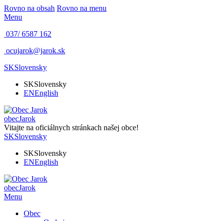
Rovno na obsah
Rovno na menu
Menu
037/ 6587 162
ocujarok@jarok.sk
SK
Slovensky
SK
Slovensky
EN
English
obec
Jarok
Vitajte na oficiálnych stránkach našej obce!
SK
Slovensky
SK
Slovensky
EN
English
obec
Jarok
Menu
Obec