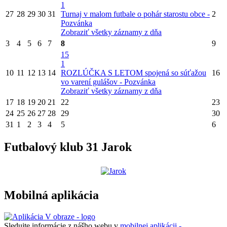
1
27
28
29
30
31
Turnaj v malom futbale o pohár starostu obce -
2
Pozvánka
Zobraziť všetky záznamy z dňa
3
4
5
6
7
8
9
15
1
10
11
12
13
14
ROZLÚČKA S LETOM spojená so súťažou
16
vo varení gulášov - Pozvánka
Zobraziť všetky záznamy z dňa
17
18
19
20
21
22
23
24
25
26
27
28
29
30
31
1
2
3
4
5
6
Futbalový klub 31 Jarok
Mobilná aplikácia
Sledujte informácie z nášho webu v
mobilnej aplikácii -