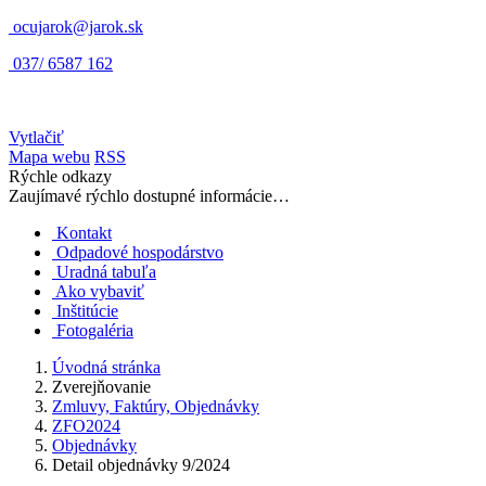
ocujarok@jarok.sk
037/ 6587 162
Vytlačiť
Mapa webu
RSS
Rýchle odkazy
Zaujímavé rýchlo dostupné informácie…
Kontakt
Odpadové hospodárstvo
Uradná tabuľa
Ako vybaviť
Inštitúcie
Fotogaléria
Úvodná stránka
Zverejňovanie
Zmluvy, Faktúry, Objednávky
ZFO2024
Objednávky
Detail objednávky 9/2024