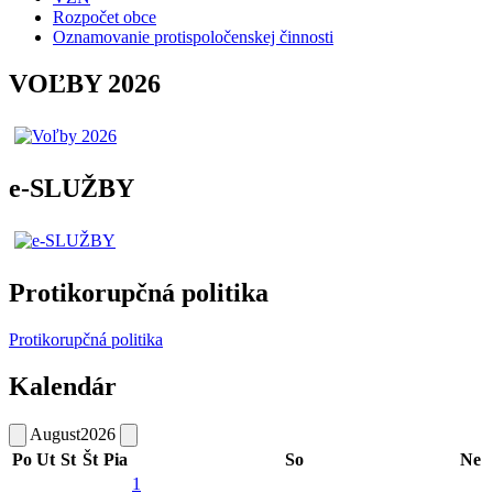
Rozpočet obce
Oznamovanie protispoločenskej činnosti
VOĽBY 2026
e-SLUŽBY
Protikorupčná politika
Protikorupčná politika
Kalendár
August
2026
Po
Ut
St
Št
Pia
So
Ne
1