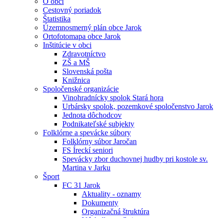
O obci
Cestovný poriadok
Štatistika
Územnosmerný plán obce Jarok
Ortofotomapa obce Jarok
Inštitúcie v obci
Zdravotníctvo
ZŠ a MŠ
Slovenská pošta
Knižnica
Spoločenské organizácie
Vinohradnícky spolok Stará hora
Urbársky spolok, pozemkové spoločenstvo Jarok
Jednota dôchodcov
Podnikateľské subjekty
Folklórne a spevácke súbory
Folklórny súbor Jaročan
FS Íreckí seniori
Spevácky zbor duchovnej hudby pri kostole sv.
Martina v Jarku
Šport
FC 31 Jarok
Aktuality - oznamy
Dokumenty
Organizačná štruktúra