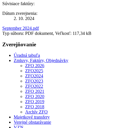
Súvisiace faktúry:
Dátum zverejnenia:
2. 10. 2024
September 2024.pdf
Typ súboru: PDF dokument, Veľkosť: 117,34 kB
Zverejňovanie
Úradná tabuľa
Zmluvy, Faktúry, Objednávky
ZFO 2026
ZFO2025
ZFO2024
ZFO2023
ZFO2022
ZFO 2021
ZFO 2020
ZFO 2019
ZFO 2018
Archív ZFO
Majetkové transfery
Verejné obstarávanie
VZN