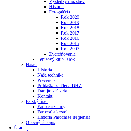
Výsledky mužstiev
História
Fotogaléria
Rok 2020
Rok 2019
Rok 2018
Rok 2017
Rok 2016
Rok 2015
Rok 2007
Zverejňovanie
Tenisový klub Jarok
Hasiči
História
Naša technika
Prevencia
Prihláška za člena DHZ
Darujte 2% z daní
Kontakt
Farský úrad
Farské oznamy
Farnosť a kostol
Historia Parochiae Iregiensis
Obecný časopis
Úrad