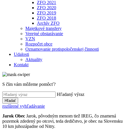
ZFO 2021
ZFO 2020
ZFO 2019
ZFO 2018
Archív ZFO
Majetkové transfery
Verejné obstarávanie
VZN
Rozpočet obce
Oznamovanie protispoločenskej činnosti
Udalosti
Aktuality
Kontakt
S čím vám môžeme pomôcť?
Hľadaný výraz
Hľadať
rozšírené vyhľadávanie
Jarok
Obec
Jarok, pôvodným menom tiež IREG, čo znamená
pozemok zdedený po otcovi, teda dedičstvo, je obec na Slovensku
10 km juhozápadne od Nitry.