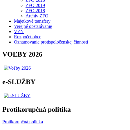
ZFO 2020
ZFO 2019
ZFO 2018
Archív ZFO
Majetkové transfery
Verejné obstarávanie
VZN
Rozpočet obce
Oznamovanie protispoločenskej činnosti
VOĽBY 2026
e-SLUŽBY
Protikorupčná politika
Protikorupčná politika