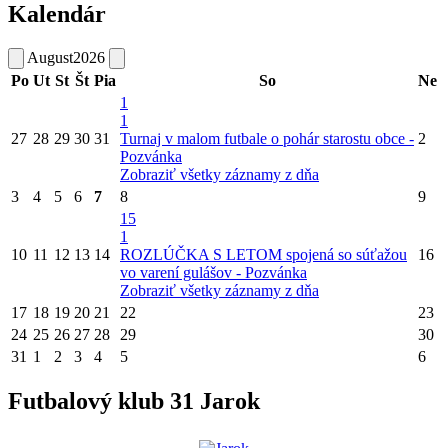
Kalendár
August
2026
Po
Ut
St
Št
Pia
So
Ne
1
1
27
28
29
30
31
Turnaj v malom futbale o pohár starostu obce -
2
Pozvánka
Zobraziť všetky záznamy z dňa
3
4
5
6
7
8
9
15
1
10
11
12
13
14
ROZLÚČKA S LETOM spojená so súťažou
16
vo varení gulášov - Pozvánka
Zobraziť všetky záznamy z dňa
17
18
19
20
21
22
23
24
25
26
27
28
29
30
31
1
2
3
4
5
6
Futbalový klub 31 Jarok