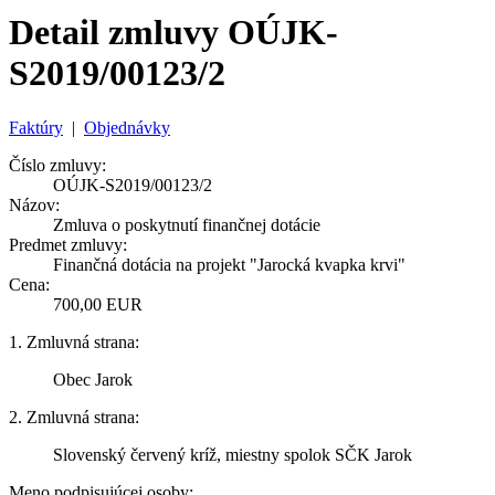
Detail zmluvy OÚJK-
S2019/00123/2
Faktúry
|
Objednávky
Číslo zmluvy:
OÚJK-S2019/00123/2
Názov:
Zmluva o poskytnutí finančnej dotácie
Predmet zmluvy:
Finančná dotácia na projekt "Jarocká kvapka krvi"
Cena:
700,00 EUR
1. Zmluvná strana:
Obec Jarok
2. Zmluvná strana:
Slovenský červený kríž, miestny spolok SČK Jarok
Meno podpisujúcej osoby: