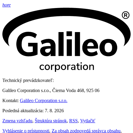
hore
Technický prevádzkovateľ:
Galileo Corporation s.r.o., Čierna Voda 468, 925 06
Kontakt:
Galileo Corporation s.r.o.
Posledná aktualizácia: 7. 8. 2026
Zmena vzhľadu
,
Štruktúra stránok
,
RSS
,
Vytlačiť
Vyhlásenie o prístupnosti
,
Za obsah zodpovedá správca obsahu
,