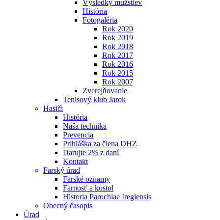
Výsledky mužstiev
História
Fotogaléria
Rok 2020
Rok 2019
Rok 2018
Rok 2017
Rok 2016
Rok 2015
Rok 2007
Zverejňovanie
Tenisový klub Jarok
Hasiči
História
Naša technika
Prevencia
Prihláška za člena DHZ
Darujte 2% z daní
Kontakt
Farský úrad
Farské oznamy
Farnosť a kostol
Historia Parochiae Iregiensis
Obecný časopis
Úrad