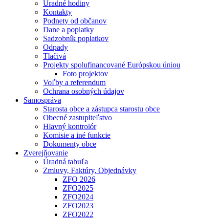
Úradné hodiny
Kontakty
Podnety od občanov
Dane a poplatky
Sadzobník poplatkov
Odpady
Tlačivá
Projekty spolufinancované Európskou úniou
Foto projektov
Voľby a referendum
Ochrana osobných údajov
Samospráva
Starosta obce a zástupca starostu obce
Obecné zastupiteľstvo
Hlavný kontrolór
Komisie a iné funkcie
Dokumenty obce
Zverejňovanie
Úradná tabuľa
Zmluvy, Faktúry, Objednávky
ZFO 2026
ZFO2025
ZFO2024
ZFO2023
ZFO2022