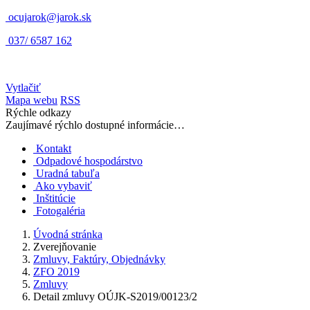
ocujarok@jarok.sk
037/ 6587 162
Vytlačiť
Mapa webu
RSS
Rýchle odkazy
Zaujímavé rýchlo dostupné informácie…
Kontakt
Odpadové hospodárstvo
Uradná tabuľa
Ako vybaviť
Inštitúcie
Fotogaléria
Úvodná stránka
Zverejňovanie
Zmluvy, Faktúry, Objednávky
ZFO 2019
Zmluvy
Detail zmluvy OÚJK-S2019/00123/2