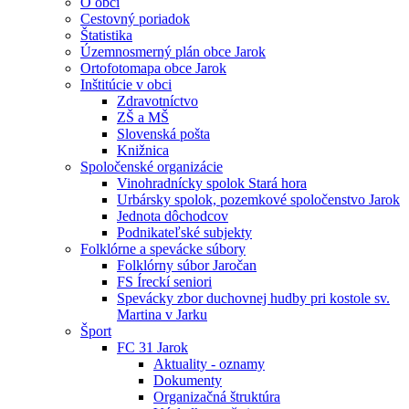
O obci
Cestovný poriadok
Štatistika
Územnosmerný plán obce Jarok
Ortofotomapa obce Jarok
Inštitúcie v obci
Zdravotníctvo
ZŠ a MŠ
Slovenská pošta
Knižnica
Spoločenské organizácie
Vinohradnícky spolok Stará hora
Urbársky spolok, pozemkové spoločenstvo Jarok
Jednota dôchodcov
Podnikateľské subjekty
Folklórne a spevácke súbory
Folklórny súbor Jaročan
FS Íreckí seniori
Spevácky zbor duchovnej hudby pri kostole sv.
Martina v Jarku
Šport
FC 31 Jarok
Aktuality - oznamy
Dokumenty
Organizačná štruktúra