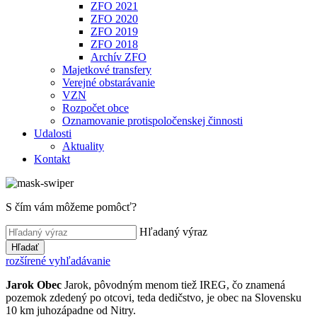
ZFO 2021
ZFO 2020
ZFO 2019
ZFO 2018
Archív ZFO
Majetkové transfery
Verejné obstarávanie
VZN
Rozpočet obce
Oznamovanie protispoločenskej činnosti
Udalosti
Aktuality
Kontakt
S čím vám môžeme pomôcť?
Hľadaný výraz
Hľadať
rozšírené vyhľadávanie
Jarok
Obec
Jarok, pôvodným menom tiež IREG, čo znamená
pozemok zdedený po otcovi, teda dedičstvo, je obec na Slovensku
10 km juhozápadne od Nitry.