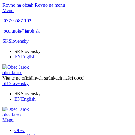
Rovno na obsah
Rovno na menu
Menu
037/ 6587 162
ocujarok@jarok.sk
SK
Slovensky
SK
Slovensky
EN
English
obec
Jarok
Vitajte na oficiálnych stránkach našej obce!
SK
Slovensky
SK
Slovensky
EN
English
obec
Jarok
Menu
Obec