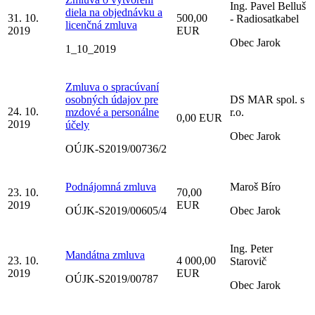
Ing. Pavel Belluš
diela na objednávku a
31. 10.
500,00
- Radiosatkabel
licenčná zmluva
2019
EUR
Obec Jarok
1_10_2019
Zmluva o spracúvaní
osobných údajov pre
DS MAR spol. s
24. 10.
mzdové a personálne
r.o.
0,00 EUR
2019
účely
Obec Jarok
OÚJK-S2019/00736/2
Podnájomná zmluva
Maroš Bíro
23. 10.
70,00
2019
EUR
OÚJK-S2019/00605/4
Obec Jarok
Ing. Peter
Mandátna zmluva
23. 10.
4 000,00
Starovič
2019
EUR
OÚJK-S2019/00787
Obec Jarok