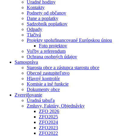
Úradné hodiny
Kontakty
Podnety od občanov
Dane a poplatky
Sadzobník poplatkov
Odpady
Tlačivá
Projekty spolufinancované Európskou úniou
Foto projektov
Voľby a referendum
Ochrana osobných údajov
Samospráva
Starosta obce a zástupca starostu obce
Obecné zastupiteľstvo
Hlavný kontrolór
Komisie a iné funkcie
Dokumenty obce
Zverejňovanie
Úradná tabuľa
Zmluvy, Faktúry, Objednávky
ZFO 2026
ZFO2025
ZFO2024
ZFO2023
ZFO2022