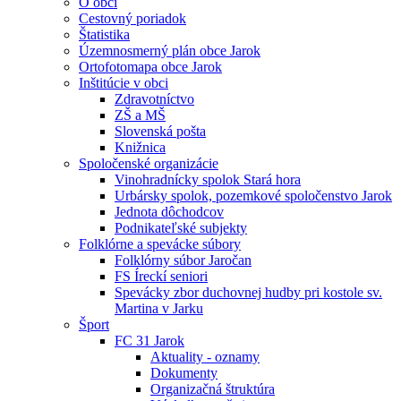
O obci
Cestovný poriadok
Štatistika
Územnosmerný plán obce Jarok
Ortofotomapa obce Jarok
Inštitúcie v obci
Zdravotníctvo
ZŠ a MŠ
Slovenská pošta
Knižnica
Spoločenské organizácie
Vinohradnícky spolok Stará hora
Urbársky spolok, pozemkové spoločenstvo Jarok
Jednota dôchodcov
Podnikateľské subjekty
Folklórne a spevácke súbory
Folklórny súbor Jaročan
FS Íreckí seniori
Spevácky zbor duchovnej hudby pri kostole sv.
Martina v Jarku
Šport
FC 31 Jarok
Aktuality - oznamy
Dokumenty
Organizačná štruktúra