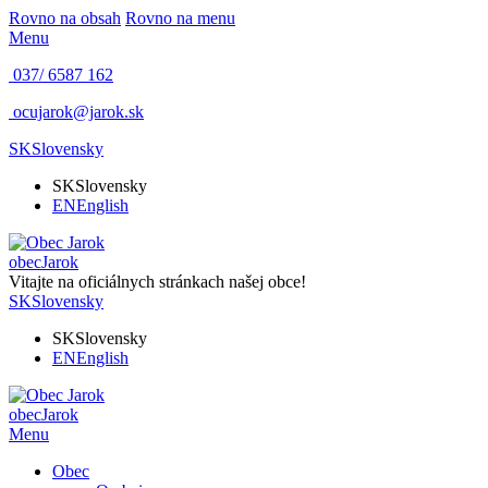
Rovno na obsah
Rovno na menu
Menu
037/ 6587 162
ocujarok@jarok.sk
SK
Slovensky
SK
Slovensky
EN
English
obec
Jarok
Vitajte na oficiálnych stránkach našej obce!
SK
Slovensky
SK
Slovensky
EN
English
obec
Jarok
Menu
Obec