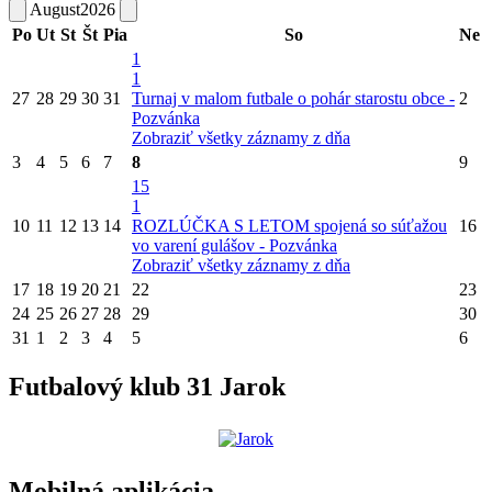
August
2026
Po
Ut
St
Št
Pia
So
Ne
1
1
27
28
29
30
31
Turnaj v malom futbale o pohár starostu obce -
2
Pozvánka
Zobraziť všetky záznamy z dňa
3
4
5
6
7
8
9
15
1
10
11
12
13
14
ROZLÚČKA S LETOM spojená so súťažou
16
vo varení gulášov - Pozvánka
Zobraziť všetky záznamy z dňa
17
18
19
20
21
22
23
24
25
26
27
28
29
30
31
1
2
3
4
5
6
Futbalový klub 31 Jarok
Mobilná aplikácia