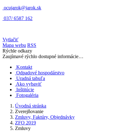
ocujarok@jarok.sk
037/ 6587 162
Vytlačiť
Mapa webu
RSS
Rýchle odkazy
Zaujímavé rýchlo dostupné informácie…
Kontakt
Odpadové hospodárstvo
Uradná tabuľa
Ako vybaviť
Inštitúcie
Fotogaléria
Úvodná stránka
Zverejňovanie
Zmluvy, Faktúry, Objednávky
ZFO 2019
Zmluvy