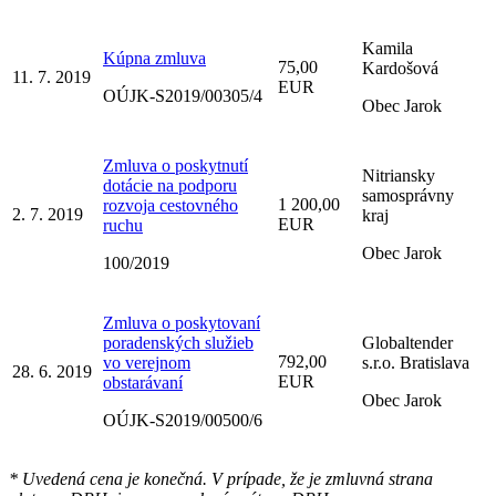
Kamila
Kúpna zmluva
75,00
Kardošová
11. 7. 2019
EUR
OÚJK-S2019/00305/4
Obec Jarok
Zmluva o poskytnutí
Nitriansky
dotácie na podporu
samosprávny
1 200,00
rozvoja cestovného
2. 7. 2019
kraj
EUR
ruchu
Obec Jarok
100/2019
Zmluva o poskytovaní
poradenských služieb
Globaltender
792,00
vo verejnom
s.r.o. Bratislava
28. 6. 2019
EUR
obstarávaní
Obec Jarok
OÚJK-S2019/00500/6
* Uvedená cena je konečná. V prípade, že je zmluvná strana