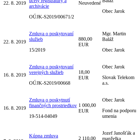
účely registratúry a
Baláž
22. 8. 2019
Neuvedené
archivácie
Obec Jarok
OÚJK-S2019/00671/2
Zmluva o poskytovaní
Mgr. Martin
880,00
služieb
Baláž
22. 8. 2019
EUR
15/2019
Obec Jarok
Zmluva o poskytovaní
Obec Jarok
18,00
verejných služieb
16. 8. 2019
Slovak Telekom
EUR
OÚJK-S2019/00668
a.s.
Zmluva o poskytnutí
Obec Jarok
1 000,00
finančných prostriedkov
16. 8. 2019
Fond na podporu
EUR
19-514-04049
umenia
Jozef Janošťák a
Kúpna zmluva
2 110,00
manželka