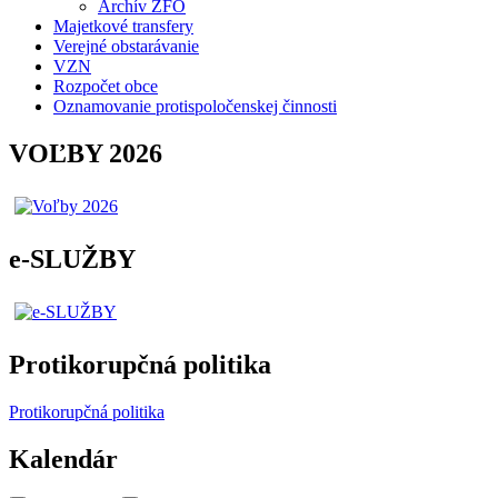
Archív ZFO
Majetkové transfery
Verejné obstarávanie
VZN
Rozpočet obce
Oznamovanie protispoločenskej činnosti
VOĽBY 2026
e-SLUŽBY
Protikorupčná politika
Protikorupčná politika
Kalendár