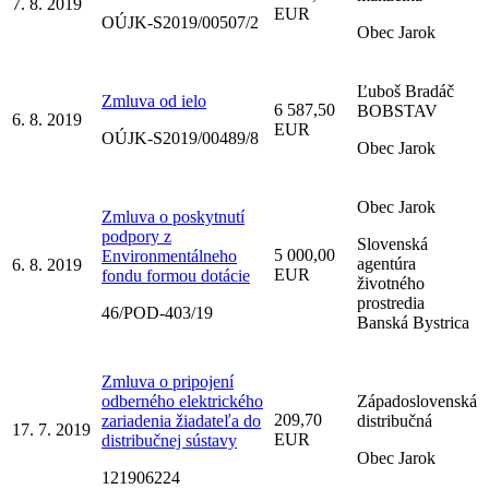
7. 8. 2019
EUR
OÚJK-S2019/00507/2
Obec Jarok
Ľuboš Bradáč
Zmluva od ielo
6 587,50
BOBSTAV
6. 8. 2019
EUR
OÚJK-S2019/00489/8
Obec Jarok
Obec Jarok
Zmluva o poskytnutí
podpory z
Slovenská
5 000,00
Environmentálneho
agentúra
6. 8. 2019
EUR
fondu formou dotácie
životného
prostredia
46/POD-403/19
Banská Bystrica
Zmluva o pripojení
odberného elektrického
Západoslovenská
209,70
zariadenia žiadateľa do
distribučná
17. 7. 2019
EUR
distribučnej sústavy
Obec Jarok
121906224