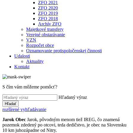
ZFO 2021
ZFO 2020
ZFO 2019
ZFO 2018
Archív ZFO
Majetkové transfery
Verejné obstarávanie
VZN
Rozpočet obce
Oznamovanie protispoločenskej činnosti
Udalosti
Aktuality
Kontakt
S čím vám môžeme pomôcť?
Hľadaný výraz
Hľadať
rozšírené vyhľadávanie
Jarok
Obec
Jarok, pôvodným menom tiež IREG, čo znamená
pozemok zdedený po otcovi, teda dedičstvo, je obec na Slovensku
10 km juhozápadne od Nitry.