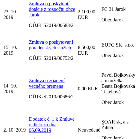
Zmluva o poskytnutí
dotácie z rozpočtu obce
FC 31 Jarok
23. 10.
2 100,00
Jarok
2019
EUR
Obec Jarok
OÚJK-S2019/00683/2
Zmluva o poskytovaní
EUFC SK, s.r.o.
15. 10.
8 500,00
poradenských služieb
2019
EUR
Obec Jarok
OÚJK-S2019/00752/2
Pavol Bojkovský
Zmluva o zriadení
a manželka
14. 10.
vecného bremena
Beata Bojkovská
0,00 EUR
2019
Tekeliová
OÚJK-S2019/00686/2
Obec Jarok
Dodatok č. 1 k Zmluve
SOAR sk, a.s.
o dielo zo dňa
Žilina
2. 10. 2019
Neuvedené
06.09.2019
Obec Jarok