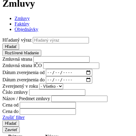
Zmluvy
Zmluvy
Faktúry
Objednávky
Hľadaný výraz
Hľadať
Rozšírené hľadanie
Zmluvná strana
Zmluvná strana IČO
Dátum zverejnenia od
Dátum zverejnenia do
Zverejnený v roku
Číslo zmluvy
Názov / Predmet zmluvy
Cena od
Cena do
Zrušiť filter
Zavrieť