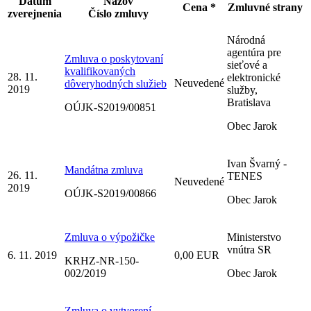
Dátum
Názov
Cena *
Zmluvné strany
zverejnenia
Číslo zmluvy
Národná
agentúra pre
Zmluva o poskytovaní
sieťové a
kvalifikovaných
28. 11.
elektronické
Neuvedené
dôveryhodných služieb
2019
služby,
Bratislava
OÚJK-S2019/00851
Obec Jarok
Ivan Švarný -
Mandátna zmluva
26. 11.
TENES
Neuvedené
2019
OÚJK-S2019/00866
Obec Jarok
Zmluva o výpožičke
Ministerstvo
vnútra SR
6. 11. 2019
0,00 EUR
KRHZ-NR-150-
002/2019
Obec Jarok
Zmluva o vytvorení