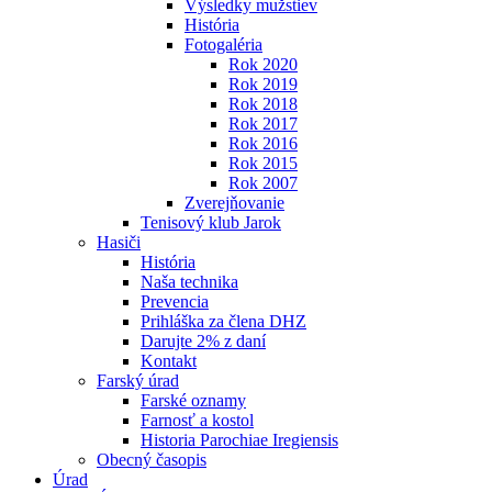
Výsledky mužstiev
História
Fotogaléria
Rok 2020
Rok 2019
Rok 2018
Rok 2017
Rok 2016
Rok 2015
Rok 2007
Zverejňovanie
Tenisový klub Jarok
Hasiči
História
Naša technika
Prevencia
Prihláška za člena DHZ
Darujte 2% z daní
Kontakt
Farský úrad
Farské oznamy
Farnosť a kostol
Historia Parochiae Iregiensis
Obecný časopis
Úrad