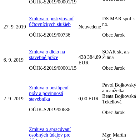
OÚJK-S2019/00001/19
Zmluva o poskytovaní
DS MAR spol. s
účtovníckych služieb
r.o.
27. 9. 2019
Neuvedené
OÚJK-S2019/00736
Obec Jarok
Zmluva o dielo na
SOAR sk, a.s.
438 384,89
stavebné práce
Žilina
6. 9. 2019
EUR
OÚJK-S2019/00001/15
Obec Jarok
Pavol Bojkovský
Zmluva o postúpení
a manželka
práv a povinností
Beata Bojkovská
2. 9. 2019
0,00 EUR
stavebníka
Tekeliová
OÚJK-S2019/00686
Obec Jarok
Zmluva o spracúvaní
osobných údajov pre
Mgr. Martin