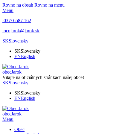
Rovno na obsah
Rovno na menu
Menu
037/ 6587 162
ocujarok@jarok.sk
SK
Slovensky
SK
Slovensky
EN
English
obec
Jarok
Vitajte na oficiálnych stránkach našej obce!
SK
Slovensky
SK
Slovensky
EN
English
obec
Jarok
Menu
Obec