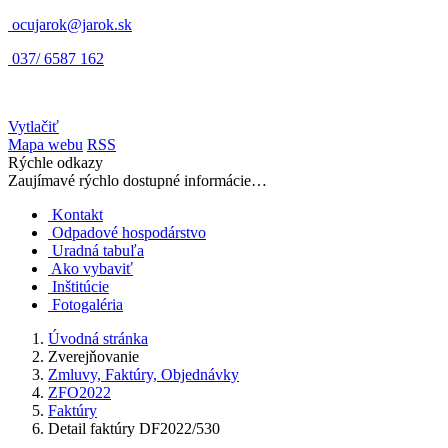
ocujarok@jarok.sk
037/ 6587 162
Vytlačiť
Mapa webu
RSS
Rýchle odkazy
Zaujímavé rýchlo dostupné informácie…
Kontakt
Odpadové hospodárstvo
Uradná tabuľa
Ako vybaviť
Inštitúcie
Fotogaléria
Úvodná stránka
Zverejňovanie
Zmluvy, Faktúry, Objednávky
ZFO2022
Faktúry
Detail faktúry DF2022/530