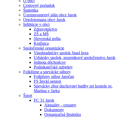
O obci
Cestovný poriadok
Štatistika
Územnosmerný plán obce Jarok
Ortofotomapa obce Jarok
Inštitúcie v obci
Zdravotníctvo
ZŠ a MŠ
Slovenská pošta
Knižnica
Spoločenské organizácie
Vinohradnícky spolok Stará hora
Urbársky spolok, pozemkové spoločenstvo Jarok
Jednota dôchodcov
Podnikateľské subjekty
Folklórne a spevácke súbory
Folklórny súbor Jaročan
FS Íreckí seniori
Spevácky zbor duchovnej hudby pri kostole sv.
Martina v Jarku
Šport
FC 31 Jarok
Aktuality - oznamy
Dokumenty
Organizačná štruktúra