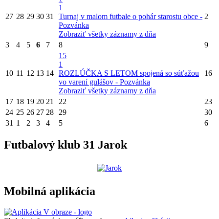
1
27
28
29
30
31
Turnaj v malom futbale o pohár starostu obce -
2
Pozvánka
Zobraziť všetky záznamy z dňa
3
4
5
6
7
8
9
15
1
10
11
12
13
14
ROZLÚČKA S LETOM spojená so súťažou
16
vo varení gulášov - Pozvánka
Zobraziť všetky záznamy z dňa
17
18
19
20
21
22
23
24
25
26
27
28
29
30
31
1
2
3
4
5
6
Futbalový klub 31 Jarok
Mobilná aplikácia