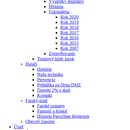
Výsledky mužstiev
História
Fotogaléria
Rok 2020
Rok 2019
Rok 2018
Rok 2017
Rok 2016
Rok 2015
Rok 2007
Zverejňovanie
Tenisový klub Jarok
Hasiči
História
Naša technika
Prevencia
Prihláška za člena DHZ
Darujte 2% z daní
Kontakt
Farský úrad
Farské oznamy
Farnosť a kostol
Historia Parochiae Iregiensis
Obecný časopis
Úrad