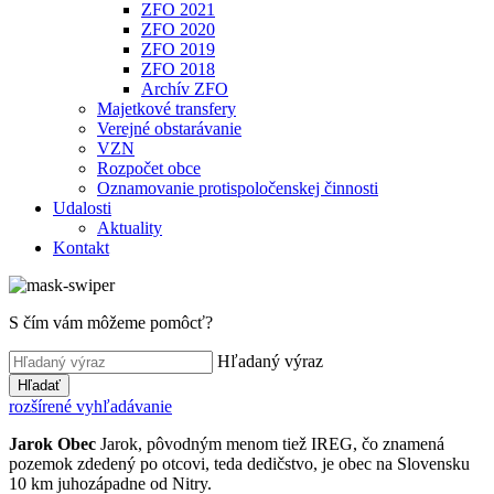
ZFO 2021
ZFO 2020
ZFO 2019
ZFO 2018
Archív ZFO
Majetkové transfery
Verejné obstarávanie
VZN
Rozpočet obce
Oznamovanie protispoločenskej činnosti
Udalosti
Aktuality
Kontakt
S čím vám môžeme pomôcť?
Hľadaný výraz
Hľadať
rozšírené vyhľadávanie
Jarok
Obec
Jarok, pôvodným menom tiež IREG, čo znamená
pozemok zdedený po otcovi, teda dedičstvo, je obec na Slovensku
10 km juhozápadne od Nitry.