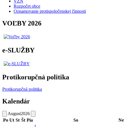
VZN
Rozpočet obce
Oznamovanie protispoločenskej činnosti
VOĽBY 2026
e-SLUŽBY
Protikorupčná politika
Protikorupčná politika
Kalendár
August
2026
Po
Ut
St
Št
Pia
So
Ne
1