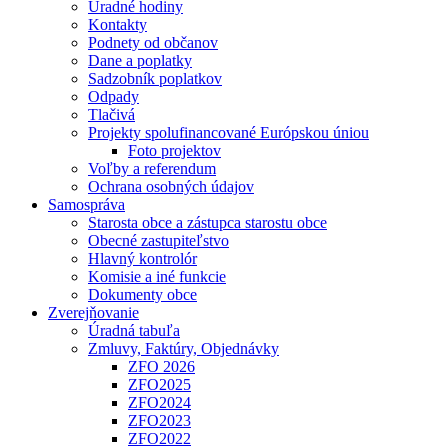
Úradné hodiny
Kontakty
Podnety od občanov
Dane a poplatky
Sadzobník poplatkov
Odpady
Tlačivá
Projekty spolufinancované Európskou úniou
Foto projektov
Voľby a referendum
Ochrana osobných údajov
Samospráva
Starosta obce a zástupca starostu obce
Obecné zastupiteľstvo
Hlavný kontrolór
Komisie a iné funkcie
Dokumenty obce
Zverejňovanie
Úradná tabuľa
Zmluvy, Faktúry, Objednávky
ZFO 2026
ZFO2025
ZFO2024
ZFO2023
ZFO2022