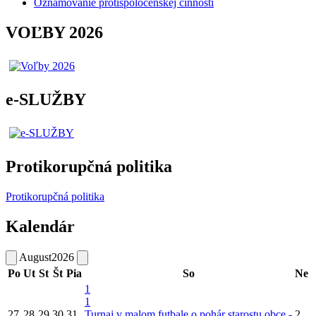
Oznamovanie protispoločenskej činnosti
VOĽBY 2026
e-SLUŽBY
Protikorupčná politika
Protikorupčná politika
Kalendár
August
2026
Po
Ut
St
Št
Pia
So
Ne
1
1
27
28
29
30
31
Turnaj v malom futbale o pohár starostu obce -
2