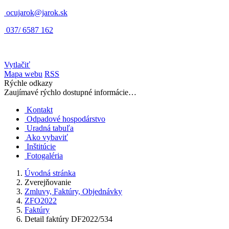
ocujarok@jarok.sk
037/ 6587 162
Vytlačiť
Mapa webu
RSS
Rýchle odkazy
Zaujímavé rýchlo dostupné informácie…
Kontakt
Odpadové hospodárstvo
Uradná tabuľa
Ako vybaviť
Inštitúcie
Fotogaléria
Úvodná stránka
Zverejňovanie
Zmluvy, Faktúry, Objednávky
ZFO2022
Faktúry
Detail faktúry DF2022/534