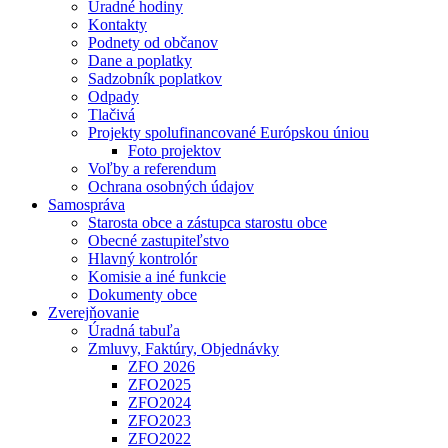
Úradné hodiny
Kontakty
Podnety od občanov
Dane a poplatky
Sadzobník poplatkov
Odpady
Tlačivá
Projekty spolufinancované Európskou úniou
Foto projektov
Voľby a referendum
Ochrana osobných údajov
Samospráva
Starosta obce a zástupca starostu obce
Obecné zastupiteľstvo
Hlavný kontrolór
Komisie a iné funkcie
Dokumenty obce
Zverejňovanie
Úradná tabuľa
Zmluvy, Faktúry, Objednávky
ZFO 2026
ZFO2025
ZFO2024
ZFO2023
ZFO2022