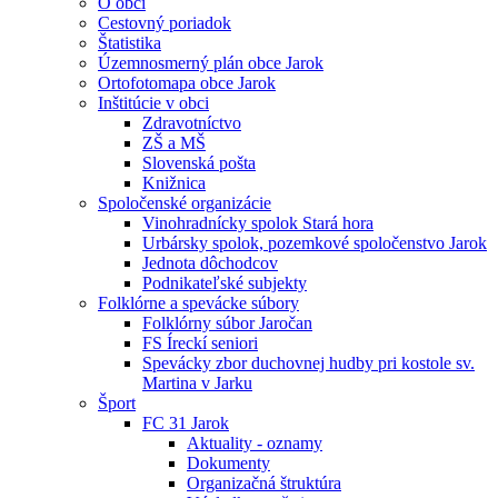
O obci
Cestovný poriadok
Štatistika
Územnosmerný plán obce Jarok
Ortofotomapa obce Jarok
Inštitúcie v obci
Zdravotníctvo
ZŠ a MŠ
Slovenská pošta
Knižnica
Spoločenské organizácie
Vinohradnícky spolok Stará hora
Urbársky spolok, pozemkové spoločenstvo Jarok
Jednota dôchodcov
Podnikateľské subjekty
Folklórne a spevácke súbory
Folklórny súbor Jaročan
FS Íreckí seniori
Spevácky zbor duchovnej hudby pri kostole sv.
Martina v Jarku
Šport
FC 31 Jarok
Aktuality - oznamy
Dokumenty
Organizačná štruktúra