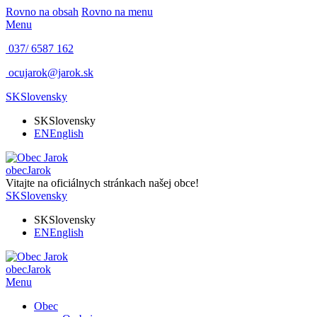
Rovno na obsah
Rovno na menu
Menu
037/ 6587 162
ocujarok@jarok.sk
SK
Slovensky
SK
Slovensky
EN
English
obec
Jarok
Vitajte na oficiálnych stránkach našej obce!
SK
Slovensky
SK
Slovensky
EN
English
obec
Jarok
Menu
Obec