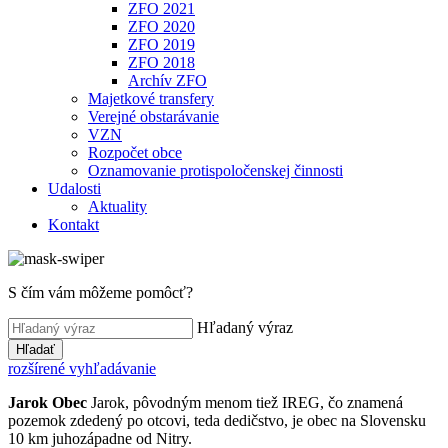
ZFO 2021
ZFO 2020
ZFO 2019
ZFO 2018
Archív ZFO
Majetkové transfery
Verejné obstarávanie
VZN
Rozpočet obce
Oznamovanie protispoločenskej činnosti
Udalosti
Aktuality
Kontakt
S čím vám môžeme pomôcť?
Hľadaný výraz
Hľadať
rozšírené vyhľadávanie
Jarok
Obec
Jarok, pôvodným menom tiež IREG, čo znamená
pozemok zdedený po otcovi, teda dedičstvo, je obec na Slovensku
10 km juhozápadne od Nitry.