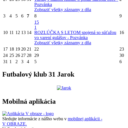
Pozvánka
Zobraziť všetky záznamy z dňa
3
4
5
6
7
8
9
15
1
10
11
12
13
14
ROZLÚČKA S LETOM spojená so súťažou
16
vo varení gulášov - Pozvánka
Zobraziť všetky záznamy z dňa
17
18
19
20
21
22
23
24
25
26
27
28
29
30
31
1
2
3
4
5
6
Futbalový klub 31 Jarok
Mobilná aplikácia
Sledujte informácie z nášho webu v
mobilnej aplikácii -
V OBRAZE.