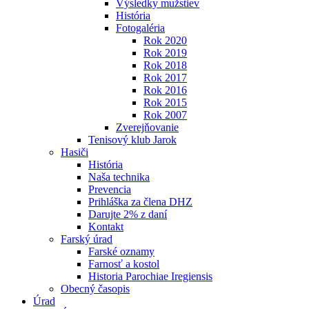
Výsledky mužstiev
História
Fotogaléria
Rok 2020
Rok 2019
Rok 2018
Rok 2017
Rok 2016
Rok 2015
Rok 2007
Zverejňovanie
Tenisový klub Jarok
Hasiči
História
Naša technika
Prevencia
Prihláška za člena DHZ
Darujte 2% z daní
Kontakt
Farský úrad
Farské oznamy
Farnosť a kostol
Historia Parochiae Iregiensis
Obecný časopis
Úrad