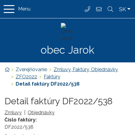
Rovno na obsah
Rovno na menu
Slo
SK
Menu
037/ 6587 162
ocujarok@jarok
obec
Jarok
Úvodná stránka
Zverejňovanie
Zmluvy, Faktúry, Objednávky
ZFO2022
Faktúry
Detail faktúry DF2022/538
Detail faktúry DF2022/538
Zmluvy
|
Objednávky
Číslo faktúry:
DF2022/538