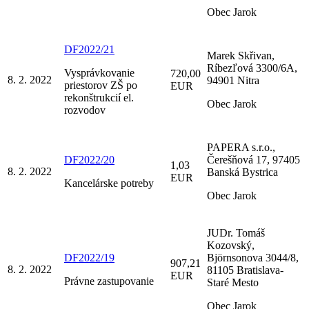
Obec Jarok
DF2022/21
Marek Skřivan,
Ríbezľová 3300/6A,
Vysprávkovanie
720,00
8. 2. 2022
94901 Nitra
priestorov ZŠ po
EUR
rekonštrukcií el.
Obec Jarok
rozvodov
PAPERA s.r.o.,
DF2022/20
Čerešňová 17, 97405
1,03
8. 2. 2022
Banská Bystrica
EUR
Kancelárske potreby
Obec Jarok
JUDr. Tomáš
Kozovský,
DF2022/19
Björnsonova 3044/8,
907,21
8. 2. 2022
81105 Bratislava-
EUR
Právne zastupovanie
Staré Mesto
Obec Jarok