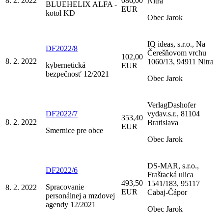
8. 2. 2022
086,00
Nitra
BLUEHELIX ALFA -
EUR
kotol KD
Obec Jarok
IQ ideas, s.r.o., Na
DF2022/8
Čerešňovom vrchu
102,00
8. 2. 2022
1060/13, 94911 Nitra
kybernetická
EUR
bezpečnosť 12/2021
Obec Jarok
VerlagDashofer
DF2022/7
vydav.s.r., 81104
353,40
8. 2. 2022
Bratislava
EUR
Smernice pre obce
Obec Jarok
DS-MAR, s.r.o.,
DF2022/6
Fraštacká ulica
493,50
1541/183, 95117
Spracovanie
8. 2. 2022
EUR
Cabaj-Čápor
personálnej a mzdovej
agendy 12/2021
Obec Jarok