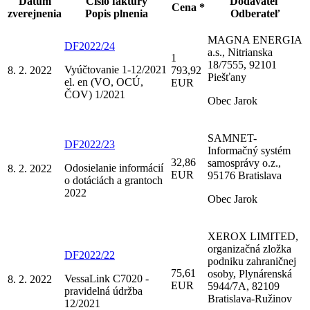
Dátum
Číslo faktúry
Dodávateľ
Cena *
zverejnenia
Popis plnenia
Odberateľ
MAGNA ENERGIA
DF2022/24
a.s., Nitrianska
1
18/7555, 92101
Vyúčtovanie 1-12/2021
8. 2. 2022
793,92
Piešťany
el. en (VO, OCÚ,
EUR
ČOV) 1/2021
Obec Jarok
SAMNET-
DF2022/23
Informačný systém
32,86
samosprávy o.z.,
Odosielanie informácií
8. 2. 2022
EUR
95176 Bratislava
o dotáciách a grantoch
2022
Obec Jarok
XEROX LIMITED,
organizačná zložka
DF2022/22
podniku zahraničnej
75,61
osoby, Plynárenská
VessaLink C7020 -
8. 2. 2022
EUR
5944/7A, 82109
pravidelná údržba
Bratislava-Ružinov
12/2021