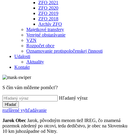
ZFO 2021
ZFO 2020
ZFO 2019
ZFO 2018
Archív ZFO
Majetkové transfery
Verejné obstarávanie
VZN
Rozpočet obce
Oznamovanie protispoločenskej činnosti
Udalosti
Aktuality
Kontakt
S čím vám môžeme pomôcť?
Hľadaný výraz
Hľadať
rozšírené vyhľadávanie
Jarok
Obec
Jarok, pôvodným menom tiež IREG, čo znamená
pozemok zdedený po otcovi, teda dedičstvo, je obec na Slovensku
10 km juhozápadne od Nitry.