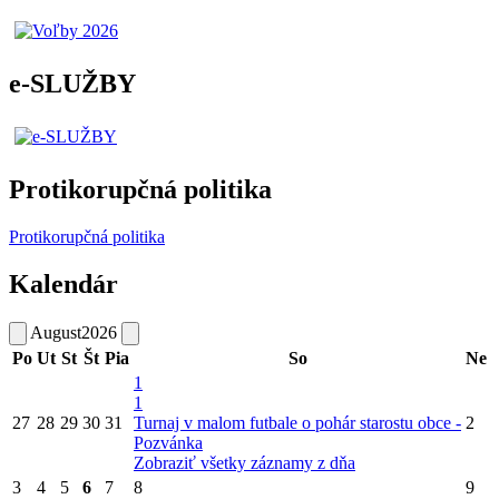
e-SLUŽBY
Protikorupčná politika
Protikorupčná politika
Kalendár
August
2026
Po
Ut
St
Št
Pia
So
Ne
1
1
27
28
29
30
31
Turnaj v malom futbale o pohár starostu obce -
2
Pozvánka
Zobraziť všetky záznamy z dňa
3
4
5
6
7
8
9