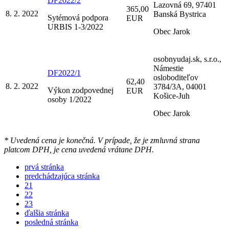
DF2022/2
Lazovná 69, 97401
365,00
8. 2. 2022
Banská Bystrica
Sytémová podpora
EUR
URBIS 1-3/2022
Obec Jarok
osobnyudaj.sk, s.r.o.,
Námestie
DF2022/1
osloboditeľov
62,40
8. 2. 2022
3784/3A, 04001
Výkon zodpovednej
EUR
Košice-Juh
osoby 1/2022
Obec Jarok
* Uvedená cena je konečná. V prípade, že je zmluvná strana
platcom DPH, je cena uvedená vrátane DPH.
prvá stránka
predchádzajúca stránka
21
22
23
ďalšia stránka
posledná stránka