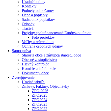
Úradné hodiny
Kontakty
Podnety od občanov
Dane a poplatky
Sadzobník poplatkov
Odpady
Tlačivá
Projekty spolufinancované Európskou úniou
Foto projektov
Voľby a referendum
Ochrana osobných údajov
Samospráva
Starosta obce a zástupca starostu obce
Obecné zastupiteľstvo
Hlavný kontrolór
Komisie a iné funkcie
Dokumenty obce
Zverejňovanie
Úradná tabuľa
Zmluvy, Faktúry, Objednávky
ZFO 2026
ZFO2025
ZFO2024
ZFO2023
ZFO2022