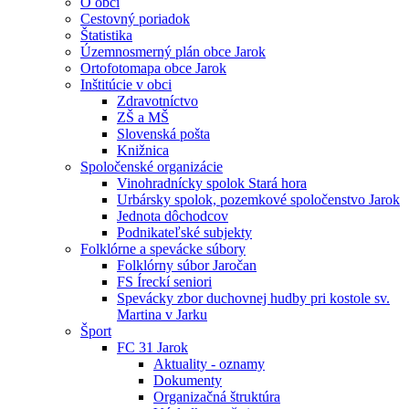
O obci
Cestovný poriadok
Štatistika
Územnosmerný plán obce Jarok
Ortofotomapa obce Jarok
Inštitúcie v obci
Zdravotníctvo
ZŠ a MŠ
Slovenská pošta
Knižnica
Spoločenské organizácie
Vinohradnícky spolok Stará hora
Urbársky spolok, pozemkové spoločenstvo Jarok
Jednota dôchodcov
Podnikateľské subjekty
Folklórne a spevácke súbory
Folklórny súbor Jaročan
FS Íreckí seniori
Spevácky zbor duchovnej hudby pri kostole sv.
Martina v Jarku
Šport
FC 31 Jarok
Aktuality - oznamy
Dokumenty
Organizačná štruktúra