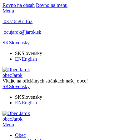
Rovno na obsah
Rovno na menu
Menu
037/ 6587 162
ocujarok@jarok.sk
SK
Slovensky
SK
Slovensky
EN
English
obec
Jarok
Vitajte na oficiálnych stránkach našej obce!
SK
Slovensky
SK
Slovensky
EN
English
obec
Jarok
Menu
Obec