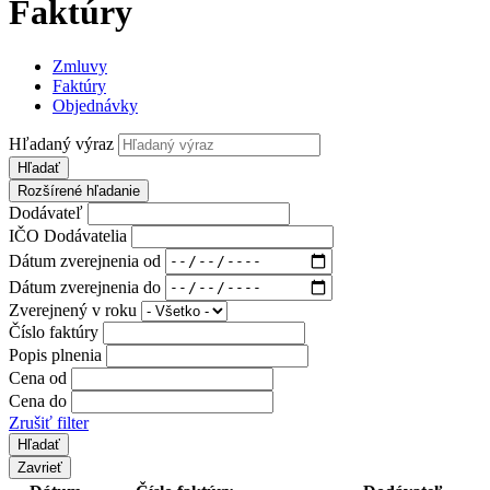
Faktúry
Zmluvy
Faktúry
Objednávky
Hľadaný výraz
Hľadať
Rozšírené hľadanie
Dodávateľ
IČO Dodávatelia
Dátum zverejnenia od
Dátum zverejnenia do
Zverejnený v roku
Číslo faktúry
Popis plnenia
Cena od
Cena do
Zrušiť filter
Zavrieť