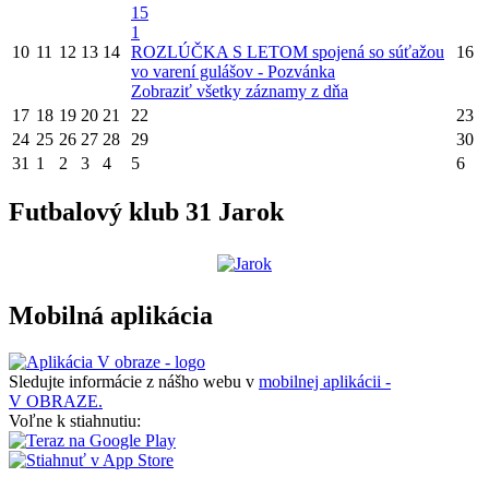
15
1
10
11
12
13
14
ROZLÚČKA S LETOM spojená so súťažou
16
vo varení gulášov - Pozvánka
Zobraziť všetky záznamy z dňa
17
18
19
20
21
22
23
24
25
26
27
28
29
30
31
1
2
3
4
5
6
Futbalový klub 31 Jarok
Mobilná aplikácia
Sledujte informácie z nášho webu v
mobilnej aplikácii -
V OBRAZE.
Voľne k stiahnutiu: