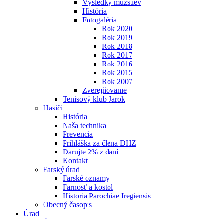
Výsledky mužstiev
História
Fotogaléria
Rok 2020
Rok 2019
Rok 2018
Rok 2017
Rok 2016
Rok 2015
Rok 2007
Zverejňovanie
Tenisový klub Jarok
Hasiči
História
Naša technika
Prevencia
Prihláška za člena DHZ
Darujte 2% z daní
Kontakt
Farský úrad
Farské oznamy
Farnosť a kostol
Historia Parochiae Iregiensis
Obecný časopis
Úrad