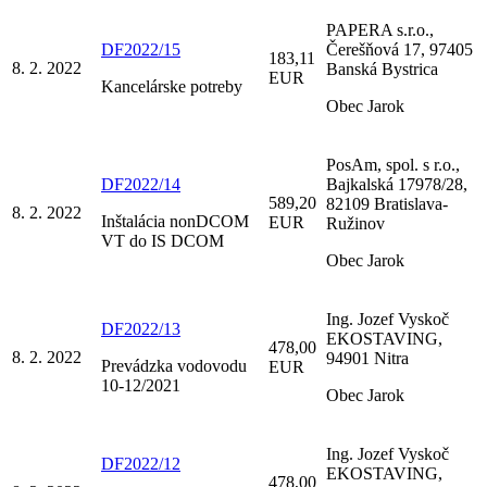
PAPERA s.r.o.,
DF2022/15
Čerešňová 17, 97405
183,11
8. 2. 2022
Banská Bystrica
EUR
Kancelárske potreby
Obec Jarok
PosAm, spol. s r.o.,
DF2022/14
Bajkalská 17978/28,
589,20
82109 Bratislava-
8. 2. 2022
Inštalácia nonDCOM
EUR
Ružinov
VT do IS DCOM
Obec Jarok
Ing. Jozef Vyskoč
DF2022/13
EKOSTAVING,
478,00
8. 2. 2022
94901 Nitra
Prevádzka vodovodu
EUR
10-12/2021
Obec Jarok
Ing. Jozef Vyskoč
DF2022/12
EKOSTAVING,
478,00