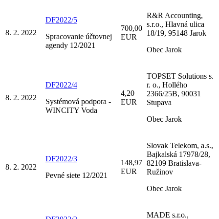
R&R Accounting,
DF2022/5
s.r.o., Hlavná ulica
700,00
8. 2. 2022
18/19, 95148 Jarok
Spracovanie účtovnej
EUR
agendy 12/2021
Obec Jarok
TOPSET Solutions s.
DF2022/4
r. o., Hollého
4,20
2366/25B, 90031
8. 2. 2022
Systémová podpora -
EUR
Stupava
WINCITY Voda
Obec Jarok
Slovak Telekom, a.s.,
Bajkalská 17978/28,
DF2022/3
148,97
82109 Bratislava-
8. 2. 2022
EUR
Ružinov
Pevné siete 12/2021
Obec Jarok
MADE s.r.o.,