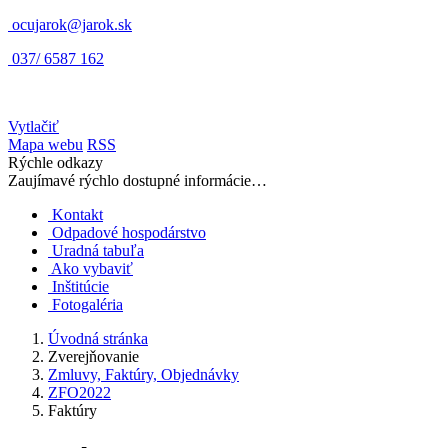
ocujarok@jarok.sk
037/ 6587 162
Vytlačiť
Mapa webu
RSS
Rýchle odkazy
Zaujímavé rýchlo dostupné informácie…
Kontakt
Odpadové hospodárstvo
Uradná tabuľa
Ako vybaviť
Inštitúcie
Fotogaléria
Úvodná stránka
Zverejňovanie
Zmluvy, Faktúry, Objednávky
ZFO2022
Faktúry