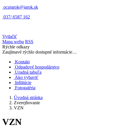
ocujarok@jarok.sk
037/ 6587 162
Vytlačiť
Mapa webu
RSS
Rýchle odkazy
Zaujímavé rýchlo dostupné informácie…
Kontakt
Odpadové hospodárstvo
Uradná tabuľa
Ako vybaviť
Inštitúcie
Fotogaléria
Úvodná stránka
Zverejňovanie
VZN
VZN