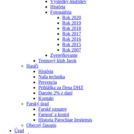
Výsledky mužstiev
História
Fotogaléria
Rok 2020
Rok 2019
Rok 2018
Rok 2017
Rok 2016
Rok 2015
Rok 2007
Zverejňovanie
Tenisový klub Jarok
Hasiči
História
Naša technika
Prevencia
Prihláška za člena DHZ
Darujte 2% z daní
Kontakt
Farský úrad
Farské oznamy
Farnosť a kostol
Historia Parochiae Iregiensis
Obecný časopis
Úrad