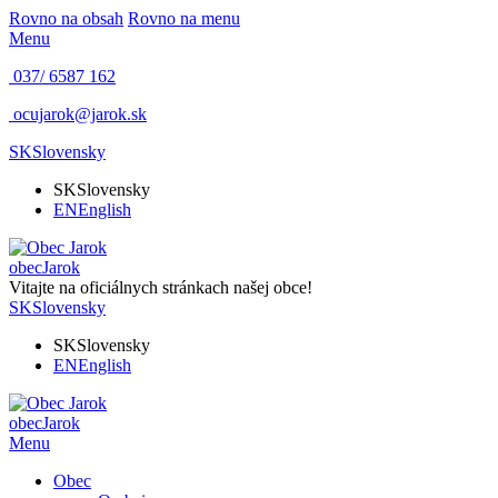
Rovno na obsah
Rovno na menu
Menu
037/ 6587 162
ocujarok@jarok.sk
SK
Slovensky
SK
Slovensky
EN
English
obec
Jarok
Vitajte na oficiálnych stránkach našej obce!
SK
Slovensky
SK
Slovensky
EN
English
obec
Jarok
Menu
Obec