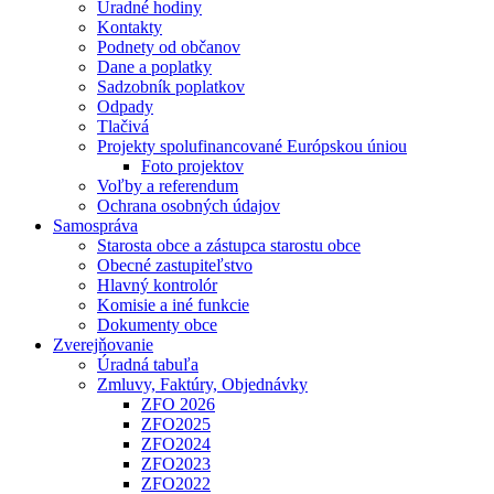
Úradné hodiny
Kontakty
Podnety od občanov
Dane a poplatky
Sadzobník poplatkov
Odpady
Tlačivá
Projekty spolufinancované Európskou úniou
Foto projektov
Voľby a referendum
Ochrana osobných údajov
Samospráva
Starosta obce a zástupca starostu obce
Obecné zastupiteľstvo
Hlavný kontrolór
Komisie a iné funkcie
Dokumenty obce
Zverejňovanie
Úradná tabuľa
Zmluvy, Faktúry, Objednávky
ZFO 2026
ZFO2025
ZFO2024
ZFO2023
ZFO2022