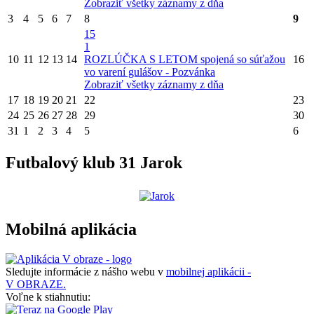
Zobraziť všetky záznamy z dňa
3
4
5
6
7
8
9
15
1
10
11
12
13
14
ROZLÚČKA S LETOM spojená so súťažou
16
vo varení gulášov - Pozvánka
Zobraziť všetky záznamy z dňa
17
18
19
20
21
22
23
24
25
26
27
28
29
30
31
1
2
3
4
5
6
Futbalový klub 31 Jarok
Mobilná aplikácia
Sledujte informácie z nášho webu v
mobilnej aplikácii -
V OBRAZE.
Voľne k stiahnutiu: