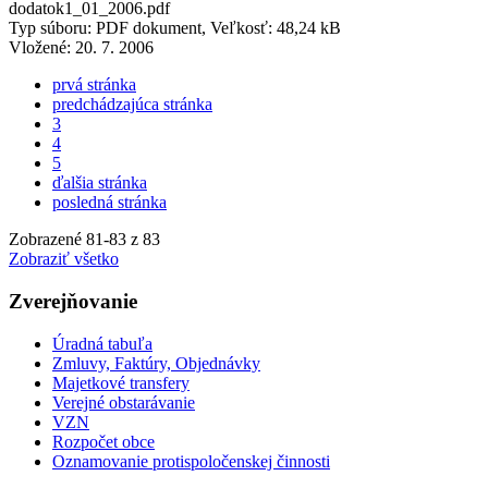
dodatok1_01_2006.pdf
Typ súboru: PDF dokument, Veľkosť: 48,24 kB
Vložené:
20. 7. 2006
prvá stránka
predchádzajúca stránka
3
4
5
ďalšia stránka
posledná stránka
Zobrazené
81
-
83
z 83
Zobraziť všetko
Zverejňovanie
Úradná tabuľa
Zmluvy, Faktúry, Objednávky
Majetkové transfery
Verejné obstarávanie
VZN
Rozpočet obce
Oznamovanie protispoločenskej činnosti