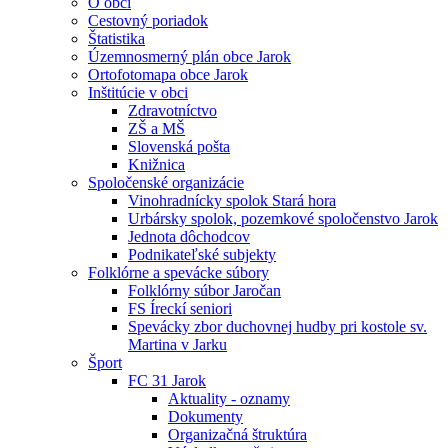
O obci
Cestovný poriadok
Štatistika
Územnosmerný plán obce Jarok
Ortofotomapa obce Jarok
Inštitúcie v obci
Zdravotníctvo
ZŠ a MŠ
Slovenská pošta
Knižnica
Spoločenské organizácie
Vinohradnícky spolok Stará hora
Urbársky spolok, pozemkové spoločenstvo Jarok
Jednota dôchodcov
Podnikateľské subjekty
Folklórne a spevácke súbory
Folklórny súbor Jaročan
FS Íreckí seniori
Spevácky zbor duchovnej hudby pri kostole sv.
Martina v Jarku
Šport
FC 31 Jarok
Aktuality - oznamy
Dokumenty
Organizačná štruktúra