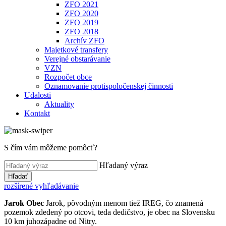
ZFO 2021
ZFO 2020
ZFO 2019
ZFO 2018
Archív ZFO
Majetkové transfery
Verejné obstarávanie
VZN
Rozpočet obce
Oznamovanie protispoločenskej činnosti
Udalosti
Aktuality
Kontakt
S čím vám môžeme pomôcť?
Hľadaný výraz
Hľadať
rozšírené vyhľadávanie
Jarok
Obec
Jarok, pôvodným menom tiež IREG, čo znamená
pozemok zdedený po otcovi, teda dedičstvo, je obec na Slovensku
10 km juhozápadne od Nitry.