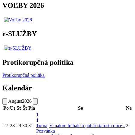
VOĽBY 2026
e-SLUŽBY
Protikorupčná politika
Protikorupčná politika
Kalendár
August
2026
Po
Ut
St
Št
Pia
So
Ne
1
1
27
28
29
30
31
Turnaj v malom futbale o pohár starostu obce -
2
Pozvánka