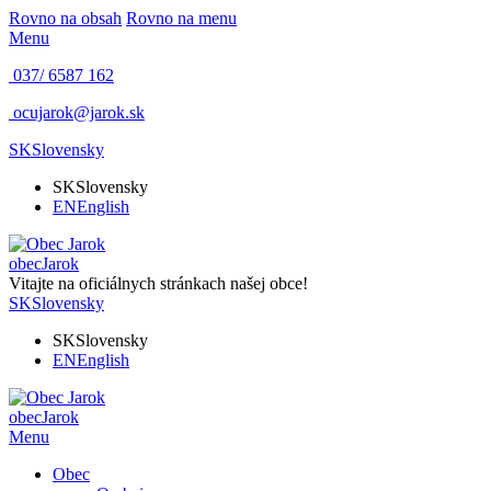
Rovno na obsah
Rovno na menu
Menu
037/ 6587 162
ocujarok@jarok.sk
SK
Slovensky
SK
Slovensky
EN
English
obec
Jarok
Vitajte na oficiálnych stránkach našej obce!
SK
Slovensky
SK
Slovensky
EN
English
obec
Jarok
Menu
Obec