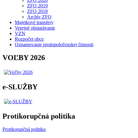
ZFO 2020
ZFO 2019
ZFO 2018
Archív ZFO
Majetkové transfery
Verejné obstarávanie
VZN
Rozpočet obce
Oznamovanie protispoločenskej činnosti
VOĽBY 2026
e-SLUŽBY
Protikorupčná politika
Protikorupčná politika