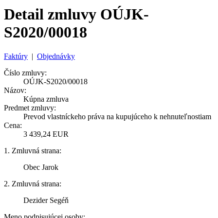
Detail zmluvy OÚJK-
S2020/00018
Faktúry
|
Objednávky
Číslo zmluvy:
OÚJK-S2020/00018
Názov:
Kúpna zmluva
Predmet zmluvy:
Prevod vlastníckeho práva na kupujúceho k nehnuteľnostiam
Cena:
3 439,24 EUR
1. Zmluvná strana:
Obec Jarok
2. Zmluvná strana:
Dezider Segéň
Meno podpisujúcej osoby: