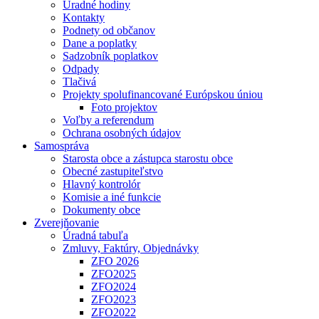
Úradné hodiny
Kontakty
Podnety od občanov
Dane a poplatky
Sadzobník poplatkov
Odpady
Tlačivá
Projekty spolufinancované Európskou úniou
Foto projektov
Voľby a referendum
Ochrana osobných údajov
Samospráva
Starosta obce a zástupca starostu obce
Obecné zastupiteľstvo
Hlavný kontrolór
Komisie a iné funkcie
Dokumenty obce
Zverejňovanie
Úradná tabuľa
Zmluvy, Faktúry, Objednávky
ZFO 2026
ZFO2025
ZFO2024
ZFO2023
ZFO2022