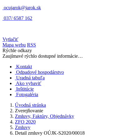
ocujarok@jarok.sk
037/ 6587 162
Vytlačiť
Mapa webu
RSS
Rýchle odkazy
Zaujímavé rýchlo dostupné informácie…
Kontakt
Odpadové hospodárstvo
Uradná tabuľa
Ako vybaviť
Inštitúcie
Fotogaléria
Úvodná stránka
Zverejňovanie
Zmluvy, Faktúry, Objednávky
ZFO 2020
Zmluvy
Detail zmluvy OÚJK-S2020/00018