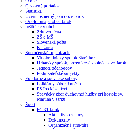
O obci
Cestovný poriadok
Štatistika
Územnosmerný plán obce Jarok
Ortofotomapa obce Jarok
Inštitúcie v obci
Zdravotníctvo
ZŠ a MŠ
Slovenská pošta
Knižnica
Spoločenské organizácie
Vinohradnícky spolok Stará hora
Urbársky spolok, pozemkové spoločenstvo Jarok
Jednota dôchodcov
Podnikateľské subjekty
Folklórne a spevácke súbory
Folklórny súbor Jaročan
FS Íreckí seniori
Spevácky zbor duchovnej hudby pri kostole sv.
Martina v Jarku
Šport
FC 31 Jarok
Aktuality - oznamy
Dokumenty
Organizačná štruktúra