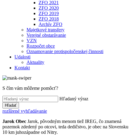
ZFO 2021
ZFO 2020
ZFO 2019
ZFO 2018
Archív ZFO
Majetkové transfery
Verejné obstarávanie
VZN
Rozpočet obce
Oznamovanie protispoločenskej činnosti
Udalosti
Aktuality
Kontakt
S čím vám môžeme pomôcť?
Hľadaný výraz
Hľadať
rozšírené vyhľadávanie
Jarok
Obec
Jarok, pôvodným menom tiež IREG, čo znamená
pozemok zdedený po otcovi, teda dedičstvo, je obec na Slovensku
10 km juhozápadne od Nitry.