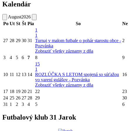
Kalendár
August
2026
Po
Ut
St
Št
Pia
So
Ne
1
1
27
28
29
30
31
Turnaj v malom futbale o pohár starostu obce -
2
Pozvánka
Zobraziť všetky záznamy z dňa
3
4
5
6
7
8
9
15
1
10
11
12
13
14
ROZLÚČKA S LETOM spojená so súťažou
16
vo varení gulášov - Pozvánka
Zobraziť všetky záznamy z dňa
17
18
19
20
21
22
23
24
25
26
27
28
29
30
31
1
2
3
4
5
6
Futbalový klub 31 Jarok