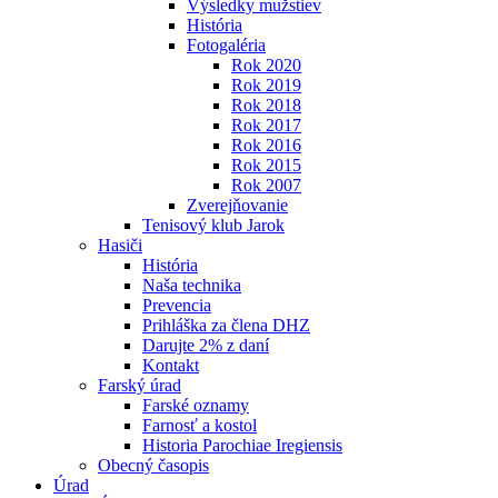
Výsledky mužstiev
História
Fotogaléria
Rok 2020
Rok 2019
Rok 2018
Rok 2017
Rok 2016
Rok 2015
Rok 2007
Zverejňovanie
Tenisový klub Jarok
Hasiči
História
Naša technika
Prevencia
Prihláška za člena DHZ
Darujte 2% z daní
Kontakt
Farský úrad
Farské oznamy
Farnosť a kostol
Historia Parochiae Iregiensis
Obecný časopis
Úrad