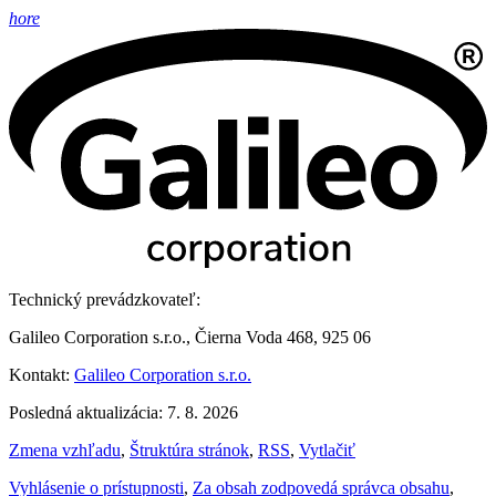
hore
Technický prevádzkovateľ:
Galileo Corporation s.r.o., Čierna Voda 468, 925 06
Kontakt:
Galileo Corporation s.r.o.
Posledná aktualizácia: 7. 8. 2026
Zmena vzhľadu
,
Štruktúra stránok
,
RSS
,
Vytlačiť
Vyhlásenie o prístupnosti
,
Za obsah zodpovedá správca obsahu
,